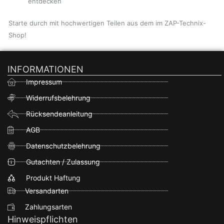
entdecken
Starte durch mit hochwertigen Teilen aus dem im ZAP-Technix-
Shop!
INFORMATIONEN
Impressum
Widerrufsbelehrung
Rücksendeanleitung
AGB
Datenschutzbelehrung
Gutachten / Zulassung
Produkt Haftung
Versandarten
Zahlungsarten
Hinweispflichten