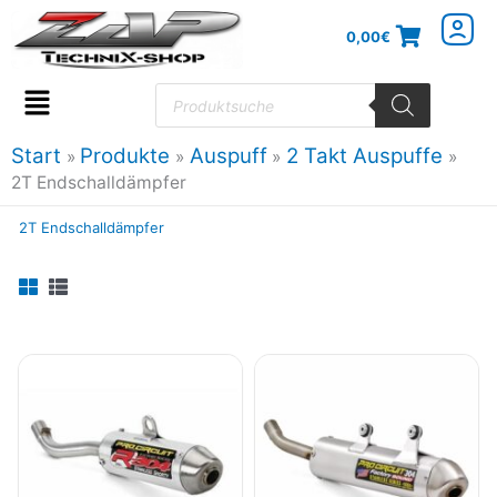
Zum
0,00
€
Inhalt
springen
Products
search
Flyout
Menu
Start
Produkte
Auspuff
2 Takt Auspuffe
2T Endschalldämpfer
2T Endschalldämpfer