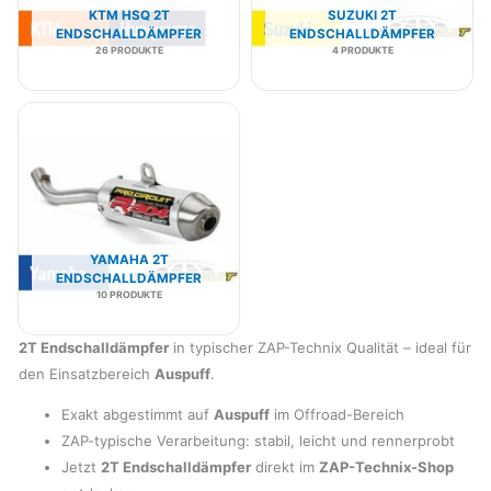
KTM HSQ 2T
SUZUKI 2T
ENDSCHALLDÄMPFER
ENDSCHALLDÄMPFER
26 PRODUKTE
4 PRODUKTE
YAMAHA 2T
ENDSCHALLDÄMPFER
10 PRODUKTE
2T Endschalldämpfer
in typischer ZAP-Technix Qualität – ideal für
den Einsatzbereich
Auspuff
.
Exakt abgestimmt auf
Auspuff
im Offroad-Bereich
ZAP-typische Verarbeitung: stabil, leicht und rennerprobt
Jetzt
2T Endschalldämpfer
direkt im
ZAP-Technix-Shop