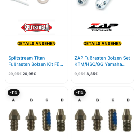
DETAILS ANSEHEN
DETAILS ANSEHEN
Splitstream Titan
ZAP Fußrasten Bolzen Set
Fußrasten Bolzen Kit Für
KTM/HSQ/GG Yamaha
KTM/HSQ/GG
Honda Kawasaki
29,95
€
26,95
€
9,95
€
8,85
€
Universal
Ursprünglicher
Aktueller
Ursprünglicher
Aktueller
-11%
-11%
Preis
Preis
Preis
Preis
war:
ist:
war:
ist:
11,95€
10,64€.
11,95€
10,64€.