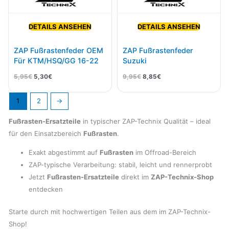
DETAILS ANSEHEN
DETAILS ANSEHEN
ZAP Fußrastenfeder OEM
ZAP Fußrastenfeder
Für KTM/HSQ/GG 16-22
Suzuki
5,95
€
5,30
€
9,95
€
8,85
€
1
2
→
Fußrasten-Ersatzteile
in typischer ZAP-Technix Qualität – ideal
für den Einsatzbereich
Fußrasten
.
Exakt abgestimmt auf
Fußrasten
im Offroad-Bereich
ZAP-typische Verarbeitung: stabil, leicht und rennerprobt
Jetzt
Fußrasten-Ersatzteile
direkt im
ZAP-Technix-Shop
entdecken
Starte durch mit hochwertigen Teilen aus dem im ZAP-Technix-
Shop!