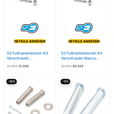
DETAILS ANSEHEN
DETAILS ANSEHEN
S3 Fußrastenbolzen Kit
S3 Fußrastenbolzen Kit
Verschraubt
Verschraubt Sherco
KTM/HSQ/GG Beta
Länge Ca 47mm
23,99
€
21,59
€
22,84
€
20,55
€
Yamaha/Fantic Länge Ca
40mm
Ursprünglicher
Aktueller
Ursprünglicher
Aktueller
-10%
-11%
Preis
Preis
Preis
Preis
war:
ist:
war:
ist:
29,95€
26,95€.
9,95€
8,85€.