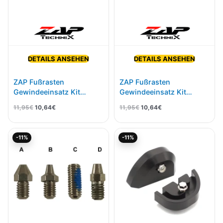
DETAILS ANSEHEN
DETAILS ANSEHEN
ZAP Fußrasten
ZAP Fußrasten
Gewindeeinsatz Kit
Gewindeeinsatz Kit
Design A 27 Stück
Design B 27 Stück
11,95
€
10,64
€
11,95
€
10,64
€
Ursprünglicher
Aktueller
Ursprünglicher
Aktueller
-11%
-11%
Preis
Preis
Preis
Preis
war:
ist:
war:
ist:
11,95€
10,64€.
42,95€
38,22€.