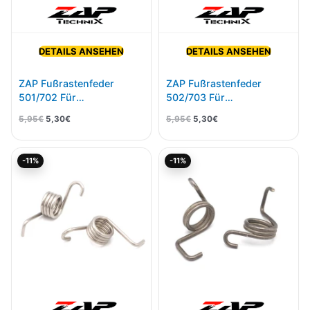
DETAILS ANSEHEN
DETAILS ANSEHEN
ZAP Fußrastenfeder
ZAP Fußrastenfeder
501/702 Für
502/703 Für
KTM/HSQ/Beta
KTM/HSQ/Beta
5,95
€
5,30
€
5,95
€
5,30
€
Ursprünglicher
Aktueller
Ursprünglicher
Aktueller
-11%
-11%
Preis
Preis
Preis
Preis
war:
ist:
war:
ist:
5,95€
5,30€.
9,95€
8,85€.