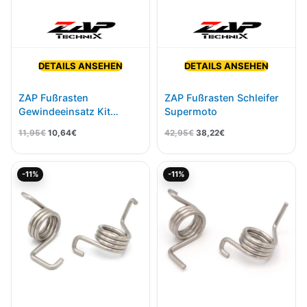
DETAILS ANSEHEN
DETAILS ANSEHEN
ZAP Fußrasten
ZAP Fußrasten Schleifer
Gewindeeinsatz Kit
Supermoto
Design C 27 Stück
11,95
€
10,64
€
42,95
€
38,22
€
Ursprünglicher
Aktueller
Ursprünglicher
Aktueller
-11%
-11%
Preis
Preis
Preis
Preis
war:
ist:
war:
ist:
5,95€
5,30€.
5,95€
5,30€.