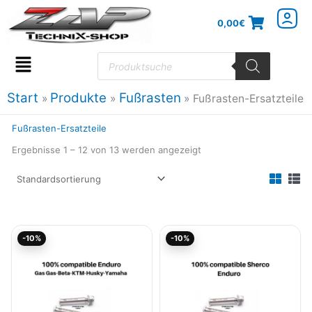
Zum
0,00
€
Inhalt
springen
Products
search
Flyout
Menu
Start
Produkte
Fußrasten
Fußrasten-Ersatzteile
Fußrasten-Ersatzteile
Ergebnisse 1 – 12 von 13 werden angezeigt
Ursprünglicher
Aktueller
Ursprünglicher
Aktueller
-10%
-10%
Preis
Preis
Preis
Preis
war:
ist:
war:
ist:
23,99€
21,59€.
22,84€
20,55€.