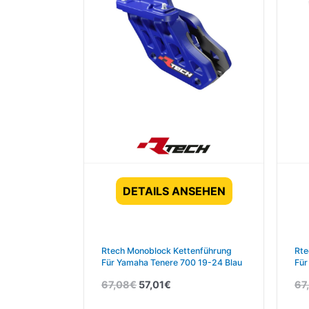
DETAILS ANSEHEN
Rtech Monoblock Kettenführung
Rte
Für Yamaha Tenere 700 19-24 Blau
Für
Sc
67,08
€
57,01
€
67