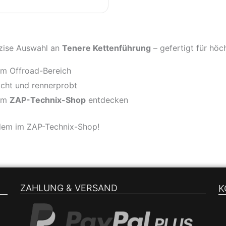
äzise Auswahl an
Tenere Kettenführung
– gefertigt für hö
m Offroad-Bereich
eicht und rennerprobt
 im
ZAP-Technix-Shop
entdecken
 dem im ZAP-Technix-Shop!
ZAHLUNG & VERSAND
K