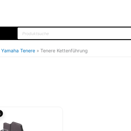
Products
search
le Yamaha Tenere
Tenere Kettenführung
Ursprünglicher
Aktueller
%
Preis
Preis
war:
ist:
67,08€
57,01€.