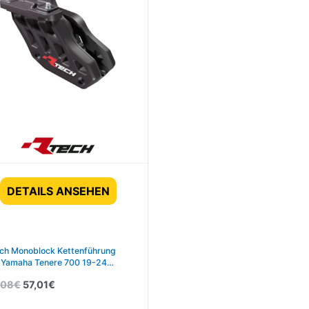
DETAILS ANSEHEN
ch Monoblock Kettenführung
 Yamaha Tenere 700 19-24
hwarz
,08
€
57,01
€