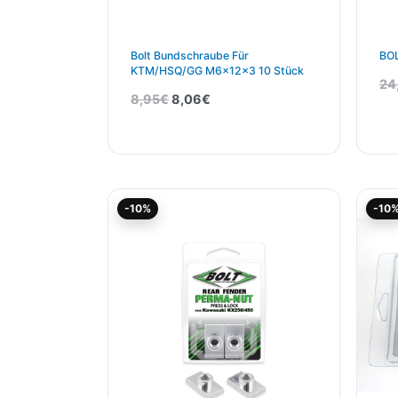
Bolt Bundschraube Für
BOL
KTM/HSQ/GG M6x12x3 10 Stück
24
8,95
€
8,06
€
Ursprünglicher
Aktueller
-10%
-10
Preis
Preis
war:
ist:
17,95€
16,15€.