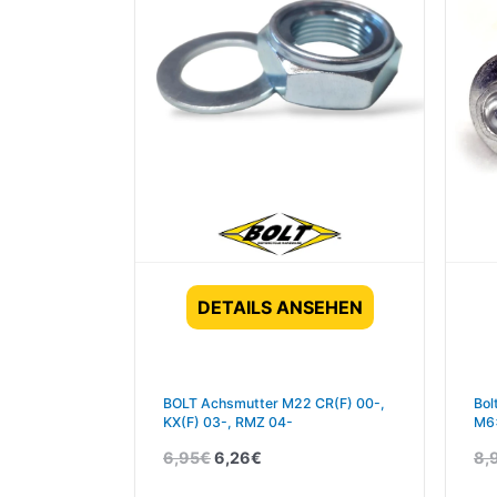
DETAILS ANSEHEN
BOLT Achsmutter M22 CR(F) 00-,
Bol
KX(F) 03-, RMZ 04-
M6x
6,95
€
6,26
€
8,