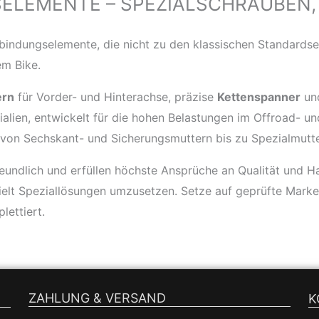
ELEMENTE – SPEZIALSCHRAUBEN,
rbindungselemente, die nicht zu den klassischen Standardset
m Bike.
ern
für Vorder- und Hinterachse, präzise
Kettenspanner
un
alien, entwickelt für die hohen Belastungen im Offroad- un
 von Sechskant- und Sicherungsmuttern bis zu Spezialmutte
reundlich und erfüllen höchste Ansprüche an Qualität und Ha
elt Speziallösungen umzusetzen. Setze auf geprüfte Marke
lettiert.
ZAHLUNG & VERSAND
K