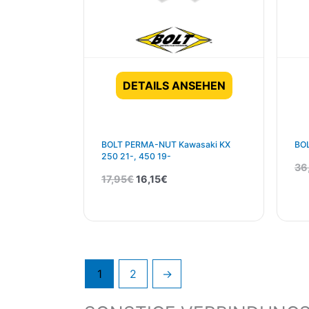
DETAILS ANSEHEN
BOLT PERMA-NUT Kawasaki KX
BOL
250 21-, 450 19-
36
17,95
€
16,15
€
1
2
→