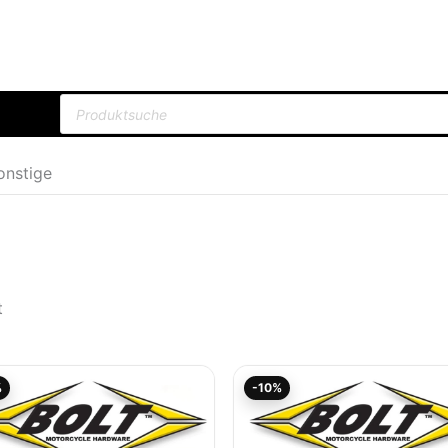
Products
search
onstige
t
Ursprünglicher
Aktueller
Ursprünglicher
Aktueller
%
-10%
Preis
Preis
Preis
Preis
war:
ist:
war:
ist:
8,95€
8,06€.
8,45€
7,60€.