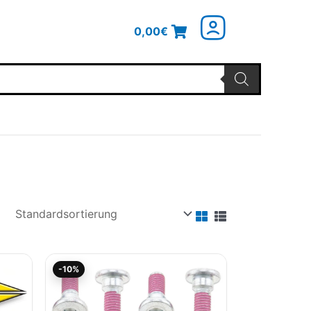
0,00
€
Ursprünglicher
Aktueller
-10%
Preis
Preis
war:
ist:
9,95€
8,95€.