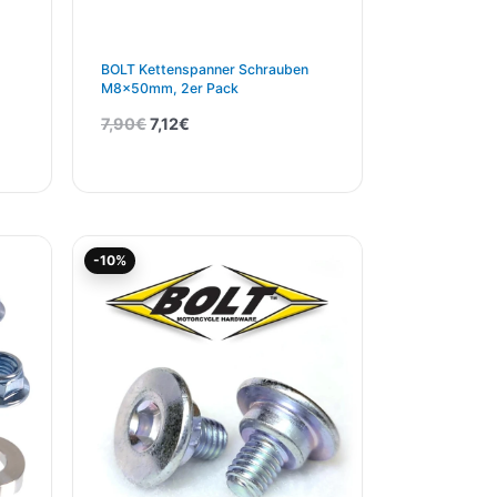
BOLT Kettenspanner Schrauben
M8x50mm, 2er Pack
7,90
€
7,12
€
Ursprünglicher
Aktueller
-10%
Preis
Preis
war:
ist:
6,95€
6,26€.