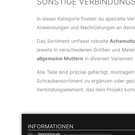
SONSTIGE VERBINDUNGS
In dieser Kategorie findest du spezielle Ve
Anwendungen und Nachrüstungen an deine
Das Sortiment umfasst robuste
Achsmutt
jeweils in verschiedenen Größen und Materi
allgemeine Muttern
in diversen Varianten:
Alle Teile sind präzise gefertigt, montagef
Schraubensortiment zu ergänzen oder gezi
Verbindungselement, das dein Projekt komp
INFORMATIONEN
Impressum