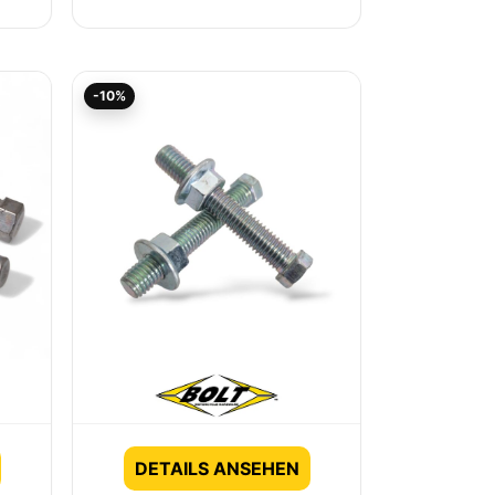
Ursprünglicher
Aktueller
-10%
Preis
Preis
war:
ist:
7,90€
7,12€.
DETAILS ANSEHEN