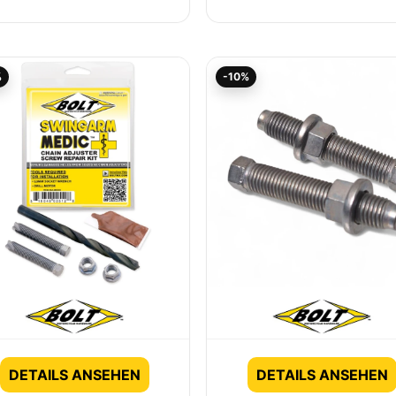
Ursprünglicher
Aktueller
Ursprünglicher
Aktueller
%
-10%
Preis
Preis
Preis
Preis
war:
ist:
war:
ist:
24,95€
22,46€.
7,98€
7,19€.
DETAILS ANSEHEN
DETAILS ANSEHEN