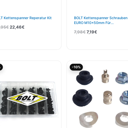
T Kettenspanner Reperatur Kit
BOLT Kettenspanner Schrauben
EURO M10x50mm Für
,95
€
22,46
€
KTM/HSQ/GG
7,98
€
7,19
€
Ursprünglicher
Aktueller
Ursprünglicher
Aktueller
%
-10%
Preis
Preis
Preis
Preis
war:
ist:
war:
ist:
36,00€
32,40€.
7,98€
7,19€.