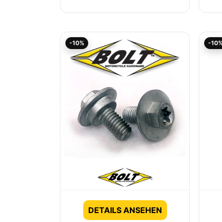
Ursprünglicher
Aktueller
-10%
-10
Preis
Preis
war:
ist:
8,95€
8,06€.
DETAILS ANSEHEN