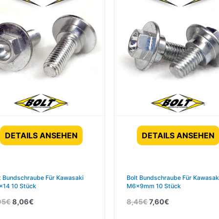
DETAILS ANSEHEN
DETAILS ANSEHEN
t Bundschraube Für Kawasaki
Bolt Bundschraube Für Kawasak
14 10 Stück
M6x9mm 10 Stück
95
€
8,06
€
8,45
€
7,60
€