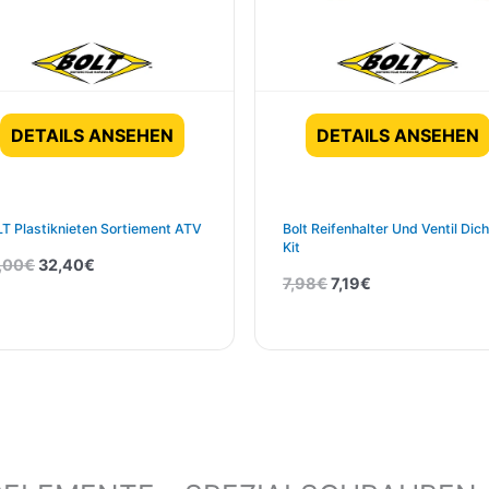
DETAILS ANSEHEN
DETAILS ANSEHEN
T Plastiknieten Sortiement ATV
Bolt Reifenhalter Und Ventil Dich
Kit
,00
€
32,40
€
7,98
€
7,19
€