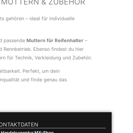
 MUTTERN & ZUBEHÖR
s gehören – ideal für individuelle
d passende
Muttern für Reifenhalter
–
d Rennbetrieb. Ebenso findest du hier
rn für Technik, Verkleidung und Zubehör.
ltbarkeit. Perfekt, um dein
nqualität und finde genau das
ONTAKTDATEN
Handelsagentur MX-Shop