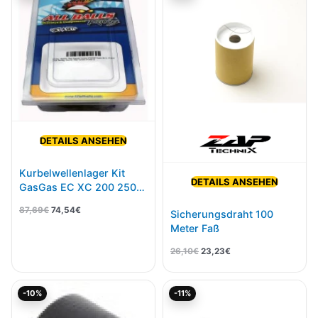
war:
ist:
war:
ist:
87,69€
74,54€.
26,10€
23,23€.
DETAILS ANSEHEN
Kurbelwellenlager Kit
DETAILS ANSEHEN
GasGas EC XC 200 250
300 08-19, Rieju MR
87,69
€
74,54
€
Sicherungsdraht 100
250/300 21-
Meter Faß
26,10
€
23,23
€
Ursprünglicher
Aktueller
Ursprünglicher
Aktueller
-10%
-11%
Preis
Preis
Preis
Preis
war:
ist:
war:
ist:
21,59€
19,43€.
20,36€
18,12€.