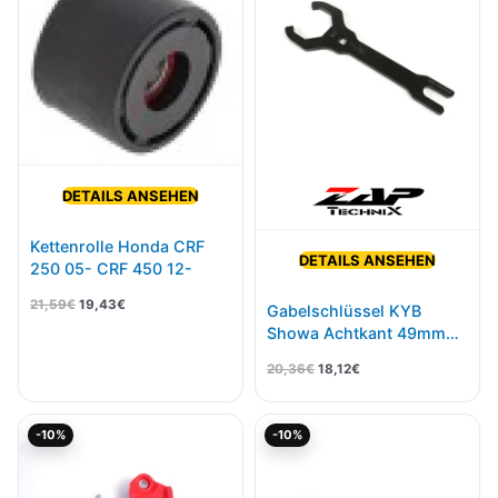
DETAILS ANSEHEN
Kettenrolle Honda CRF
DETAILS ANSEHEN
250 05- CRF 450 12-
21,59
€
19,43
€
Gabelschlüssel KYB
Showa Achtkant 49mm
Mit Federstopper
20,36
€
18,12
€
Ursprünglicher
Aktueller
Ursprünglicher
Aktueller
-10%
-10%
Preis
Preis
Preis
Preis
war:
ist:
war:
ist:
45,01€
40,51€.
7,95€
7,15€.