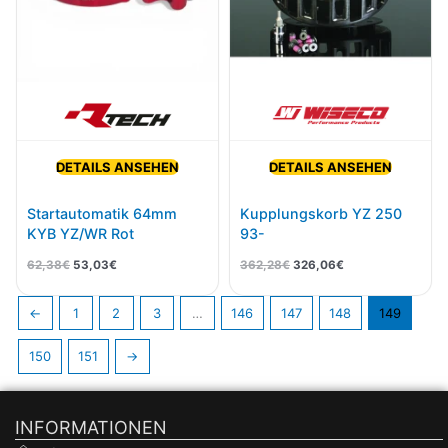
DETAILS ANSEHEN
DETAILS ANSEHEN
Startautomatik 64mm
Kupplungskorb YZ 250
KYB YZ/WR Rot
93-
62,38
€
53,03
€
362,28
€
326,06
€
←
1
2
3
…
146
147
148
149
150
151
→
INFORMATIONEN