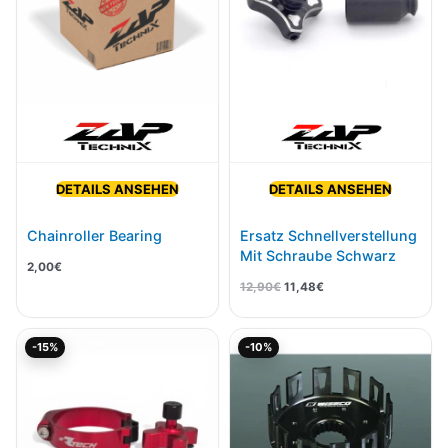
DETAILS ANSEHEN
DETAILS ANSEHEN
Chainroller Bearing
Ersatz Schnellverstellung
Mit Schraube Schwarz
2,00
€
12,90
€
11,48
€
Ursprünglicher
Aktueller
Ursprünglicher
Aktueller
-15%
-10%
Preis
Preis
Preis
Preis
war:
ist:
war:
ist:
62,38€
53,03€.
362,28€
326,06€.