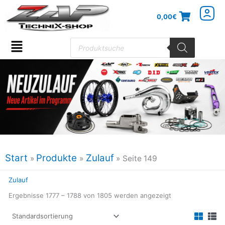
Zum
0,00
€
Inhalt
springen
Products
search
Flyout
Menu
Start
Produkte
Zulauf
Seite 149
Zulauf
Ergebnisse 1777 – 1788 von 1805 werden angezeigt