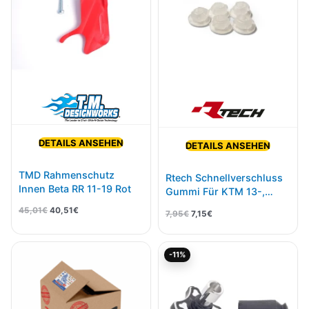
DETAILS ANSEHEN
DETAILS ANSEHEN
TMD Rahmenschutz
Rtech Schnellverschluss
Innen Beta RR 11-19 Rot
Gummi Für KTM 13-,
Husqvarna 14-,GasGas
45,01
€
40,51
€
7,95
€
7,15
€
21- 5 Pak Neutral
Ursprünglicher
Aktueller
-11%
Preis
Preis
war:
ist:
12,90€
11,48€.