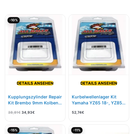
Ursprünglicher
Aktueller
-10%
Preis
Preis
war:
ist:
38,81€
34,93€.
DETAILS ANSEHEN
DETAILS ANSEHEN
Kupplungszylinder Repair
Kurbelwellenlager Kit
Kit Brembo 9mm Kolben
Yamaha YZ65 18-, YZ85
125 150 250
19-
38,81
€
34,93
€
52,74
€
Ursprünglicher
Aktueller
Ursprünglicher
Aktueller
-15%
-11%
Preis
Preis
Preis
Preis