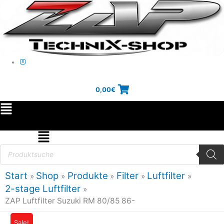
Zum
Inhalt
springen
0,00
€
Main
Menu
Flyout
Products
search
Menu
Start
Shop
Produkte
Filter
Luftfilter
2-stage Luftfilter
ZAP Luftfilter Suzuki RM 80/85 86-
ZAP
Sale!