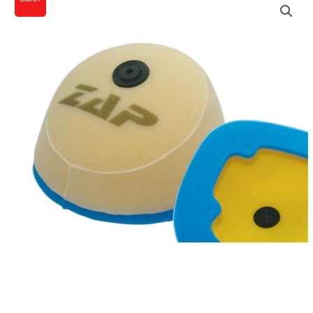
Ursprünglicher
Aktueller
Luftfilter
Preis
Preis
Suzuki
RM
war:
ist:
80/85
12,90€
11,48€.
86-
Menge