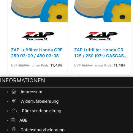
ZAP Luftfilter Honda CRF
ZAP Luftfilter Honda CR
250 03-09 / 450 03-08
125 / 250 (97-) GASGAS
Alle -2006
12,90
€
11,48
€
12,90
€
11,48
€
UVP
unser Preis:
UVP
unser Preis:
INFORMATIONEN
Impressum
Widerrufsbelehrung
Rücksendeanleitung
AGB
Datenschutzbelehrung