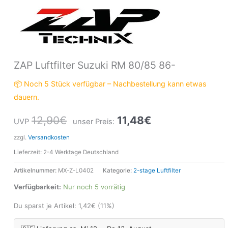
ZAP Luftfilter Suzuki RM 80/85 86-
📦 Noch 5 Stück verfügbar – Nachbestellung kann etwas
dauern.
12,90
€
11,48
€
UVP
unser Preis:
zzgl.
Versandkosten
Lieferzeit:
2-4 Werktage Deutschland
Artikelnummer:
MX-Z-L0402
Kategorie:
2-stage Luftfilter
Verfügbarkeit:
Nur noch 5 vorrätig
Du sparst je Artikel:
1,42
€
(11%)