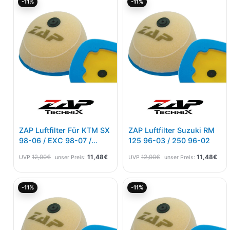
-11%
-11%
Preis
Preis
Preis
Prei
war:
ist:
war:
ist:
12,90€
11,48€.
12,90€
11,4
ZAP Luftfilter Für KTM SX
ZAP Luftfilter Suzuki RM
98-06 / EXC 98-07 /
125 96-03 / 250 96-02
SX85 05-12
12,90
€
11,48
€
12,90
€
11,48
€
UVP
unser Preis:
UVP
unser Preis:
Ursprünglicher
Aktueller
Ursprünglicher
Aktu
-11%
-11%
Preis
Preis
Preis
Prei
war:
ist:
war:
ist:
12,90€
11,48€.
12,90€
11,4