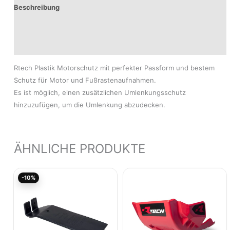
Beschreibung
Produktsicherheit
Modelle
Rtech Plastik Motorschutz mit perfekter Passform und bestem
Schutz für Motor und Fußrastenaufnahmen.
Es ist möglich, einen zusätzlichen Umlenkungsschutz
hinzuzufügen, um die Umlenkung abzudecken.
ÄHNLICHE PRODUKTE
Ursprünglicher
Aktueller
-10%
Preis
Preis
war:
ist:
17,71€
15,93€.