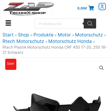
Zum
0,00
€
Inhalt
springen
Products
search
Flyout
Menu
Start
Shop
Produkte
Motor
Motorschutz
Rtech Motorschutz
Motorschutz Honda
Rtech Plastik Motorschutz Honda CRF 450 17-20, 250 18-
21 Schwarz
Rtech
Sale!
Ursprünglicher
Aktueller
Plastik
Preis
Preis
Motorschutz
Honda
war:
ist:
CRF
59,57€
50,63€.
450
17-
20,
250