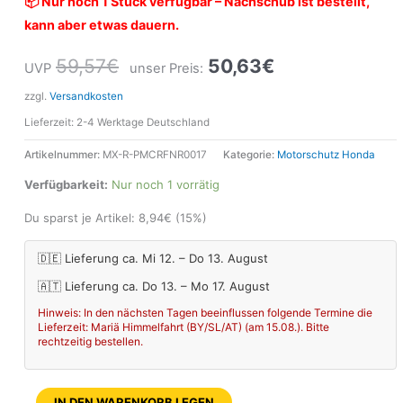
📦 Nur noch 1 Stück verfügbar – Nachschub ist bestellt,
kann aber etwas dauern.
59,57
€
50,63
€
UVP
unser Preis:
zzgl.
Versandkosten
Lieferzeit:
2-4 Werktage Deutschland
Artikelnummer:
MX-R-PMCRFNR0017
Kategorie:
Motorschutz Honda
Verfügbarkeit:
Nur noch 1 vorrätig
Du sparst je Artikel:
8,94
€
(15%)
🇩🇪 Lieferung ca. Mi 12. – Do 13. August
🇦🇹 Lieferung ca. Do 13. – Mo 17. August
Hinweis: In den nächsten Tagen beeinflussen folgende Termine die
Lieferzeit: Mariä Himmelfahrt (BY/SL/AT) (am 15.08.). Bitte
rechtzeitig bestellen.
IN DEN WARENKORB LEGEN