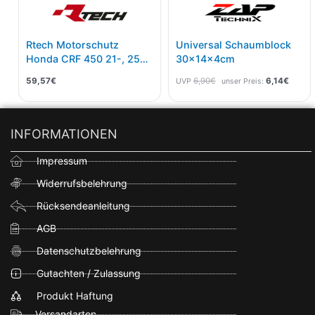
Rtech Motorschutz
Universal Schaumblock
Honda CRF 450 21-, 250
30x14x4cm
22- Schwarz
59,57
€
6,90
€
6,14
€
UVP
unser Preis:
INFORMATIONEN
Impressum
Widerrufsbelehrung
Rücksendeanleitung
AGB
Datenschutzbelehrung
Gutachten / Zulassung
Produkt Haftung
Versandarten