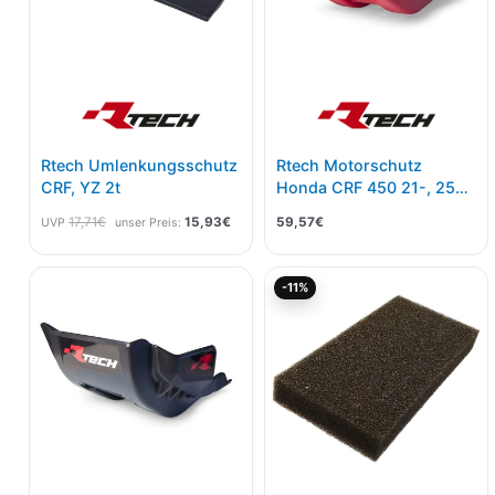
Rtech Umlenkungsschutz
Rtech Motorschutz
CRF, YZ 2t
Honda CRF 450 21-, 250
22- Rot
17,71
€
15,93
€
59,57
€
UVP
unser Preis:
Ursprünglicher
Aktuel
-11%
Preis
Preis
war:
ist:
6,90€
6,14€.