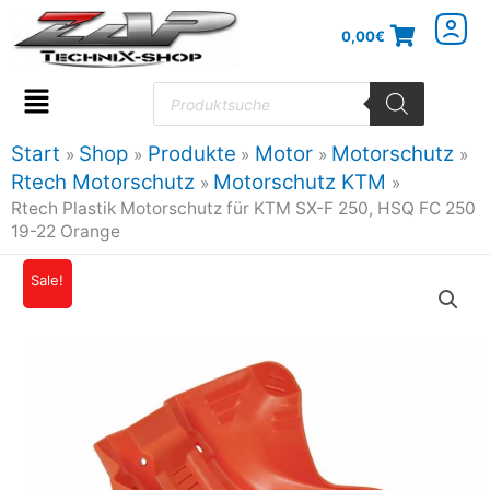
Zum
0,00
€
Inhalt
springen
Products
search
Flyout
Menu
Start
Shop
Produkte
Motor
Motorschutz
Rtech Motorschutz
Motorschutz KTM
Rtech Plastik Motorschutz für KTM SX-F 250, HSQ FC 250
19-22 Orange
Rtech
Sale!
Ursprünglicher
Aktueller
Plastik
Preis
Preis
Motorschutz
für
war:
ist:
KTM
59,57€
50,63€.
SX-
F
250,
HSQ