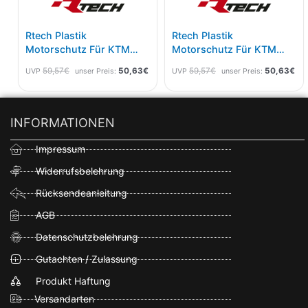
Rtech Plastik
Rtech Plastik
Motorschutz Für KTM
Motorschutz Für KTM
EXC-F 450/500 17-23
EXC 150 TPI 20-23,
59,57
€
50,63
€
59,57
€
50,63
€
UVP
unser Preis:
UVP
unser Preis:
Orange
Husqvarna TE 150i 20-23
Schwarz
INFORMATIONEN
Impressum
Widerrufsbelehrung
Rücksendeanleitung
AGB
Datenschutzbelehrung
Gutachten / Zulassung
Produkt Haftung
Versandarten