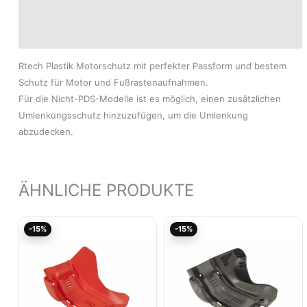
Produktsicherheit
Modelle
Rtech Plastik Motorschutz mit perfekter Passform und bestem
Schutz für Motor und Fußrastenaufnahmen.
Für die Nicht-PDS-Modelle ist es möglich, einen zusätzlichen
Umlenkungsschutz hinzuzufügen, um die Umlenkung
abzudecken.
ÄHNLICHE PRODUKTE
Ursprünglicher
Aktueller
Ursprünglicher
Akt
-15%
-15%
Preis
Preis
Preis
Pre
war:
ist:
war:
ist:
59,57€
50,63€.
59,57€
50