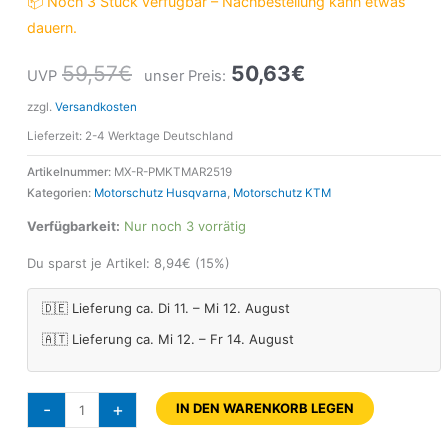
📦 Noch 3 Stück verfügbar – Nachbestellung kann etwas
dauern.
59,57
€
50,63
€
UVP
unser Preis:
zzgl.
Versandkosten
Lieferzeit:
2-4 Werktage Deutschland
Artikelnummer:
MX-R-PMKTMAR2519
Kategorien:
Motorschutz Husqvarna
,
Motorschutz KTM
Verfügbarkeit:
Nur noch 3 vorrätig
Du sparst je Artikel:
8,94
€
(15%)
🇩🇪 Lieferung ca. Di 11. – Mi 12. August
🇦🇹 Lieferung ca. Mi 12. – Fr 14. August
-
+
IN DEN WARENKORB LEGEN