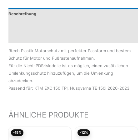
Beschreibung
Produktsicherheit
Modelle
Rtech Plastik Motorschutz mit perfekter Passform und bestem
Schutz für Motor und Fußrastenaufnahmen.
Für die Nicht-PDS-Modelle ist es möglich, einen zusätzlichen
Umlenkungsschutz hinzuzufügen, um die Umlenkung
abzudecken.
Passend für: KTM EXC 150 TPI, Husqvarna TE 150i 2020-2023
ÄHNLICHE PRODUKTE
Ursprünglicher
Aktueller
Ursprünglicher
Akt
-15%
-12%
Preis
Preis
Preis
Pre
war:
ist:
war:
ist: