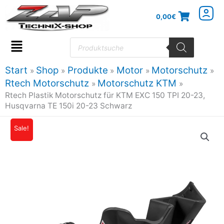
Zum
0,00
€
Inhalt
springen
Products
search
Flyout
Menu
Start
Shop
Produkte
Motor
Motorschutz
Rtech Motorschutz
Motorschutz KTM
Rtech Plastik Motorschutz für KTM EXC 150 TPI 20-23,
Husqvarna TE 150i 20-23 Schwarz
Rtech
Sale!
Ursprünglicher
Aktueller
Plastik
Preis
Preis
Motorschutz
für
war:
ist:
KTM
59,57€
50,63€.
EXC
150
TPI
20-