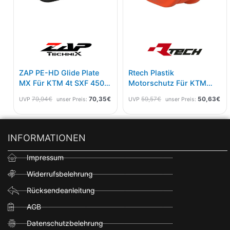
ZAP PE-HD Glide Plate
Rtech Plastik
MX Für KTM 4t SXF 450
Motorschutz Für KTM
16-18
EXC-F 250/350 17-23
79,94
€
70,35
€
59,57
€
50,63
€
UVP
unser Preis:
UVP
unser Preis:
Orange
INFORMATIONEN
Impressum
Widerrufsbelehrung
Rücksendeanleitung
AGB
Datenschutzbelehrung