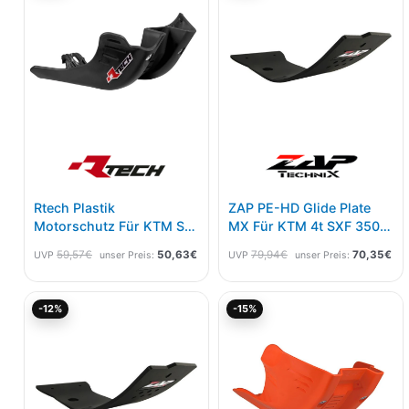
59,57€
50,63€.
79,94€
70,
Rtech Plastik
ZAP PE-HD Glide Plate
Motorschutz Für KTM SX
MX Für KTM 4t SXF 350
125/150 16-22,
11-15 250 13-15
59,57
€
50,63
€
79,94
€
70,35
€
UVP
unser Preis:
UVP
unser Preis:
Husqvarna TC 125 16-22,
GasGas MC 125 21-23
Schwarz
Ursprünglicher
Aktueller
Ursprünglicher
Akt
-12%
-15%
Preis
Preis
Preis
Pre
war:
ist:
war:
ist:
79,94€
70,35€.
59,57€
50