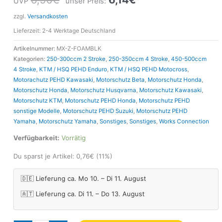
UVP
unser Preis:
zzgl.
Versandkosten
Lieferzeit:
2-4 Werktage Deutschland
Artikelnummer:
MX-Z-FOAMBLK
Kategorien:
250-300ccm 2 Stroke
,
250-350ccm 4 Stroke
,
450-500ccm
4 Stroke
,
KTM / HSQ PEHD Enduro
,
KTM / HSQ PEHD Motocross
,
Motorachutz PEHD Kawasaki
,
Motorschutz Beta
,
Motorschutz Honda
,
Motorschutz Honda
,
Motorschutz Husqvarna
,
Motorschutz Kawasaki
,
Motorschutz KTM
,
Motorschutz PEHD Honda
,
Motorschutz PEHD
sonstige Modelle
,
Motorschutz PEHD Suzuki
,
Motorschutz PEHD
Yamaha
,
Motorschutz Yamaha
,
Sonstiges
,
Sonstiges
,
Works Connection
Verfügbarkeit:
Vorrätig
Du sparst je Artikel:
0,76
€
(11%)
🇩🇪 Lieferung ca. Mo 10. – Di 11. August
🇦🇹 Lieferung ca. Di 11. – Do 13. August