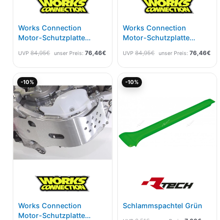
Works Connection
Works Connection
Motor-Schutzplatte
Motor-Schutzplatte
Honda CRF 450 09- 12
Honda CRF 250 12- 13
84,95
€
76,46
€
84,95
€
76,46
€
UVP
unser Preis:
UVP
unser Preis:
Ursprünglicher
Aktueller
Ursprünglicher
Aktuel
-10%
-10%
Preis
Preis
Preis
Preis
war:
ist:
war:
ist:
79,94€
71,95€.
8,51€
7,66€.
Works Connection
Schlammspachtel Grün
Motor-Schutzplatte