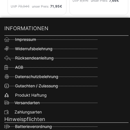
8,51
€
7,66
€
UVP
unser Preis:
Yamaha YZ 250F 2006
79,94
€
71,95
€
UVP
unser Preis:
INFORMATIONEN
Impressum
Widerrufsbelehrung
Rücksendeanleitung
AGB
Datenschutzbelehrung
Gutachten / Zulassung
Produkt Haftung
Versandarten
Zahlungsarten
Hinweispflichten
Batterieverordnung