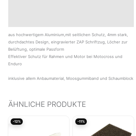
Produktsicherheit
Modelle
aus hochwertigem Aluminium,mit seitlichen Schutz, 4mm stark,
durchdachtes Design, eingravierter ZAP Schriftzug, Löcher zur
Belüftung, optimale Passform
Effektiver Schutz für Rahmen und Motor bei Motocross und
Enduro
inklusive allem Anbaumaterial, Moosgummiband und Schaumblock
ÄHNLICHE PRODUKTE
Ursprünglicher
Aktueller
Ursprünglicher
Aktuel
-12%
-11%
Preis
Preis
Preis
Preis
war:
ist:
war:
ist:
79,94€
70,35€.
6,90€
6,14€.