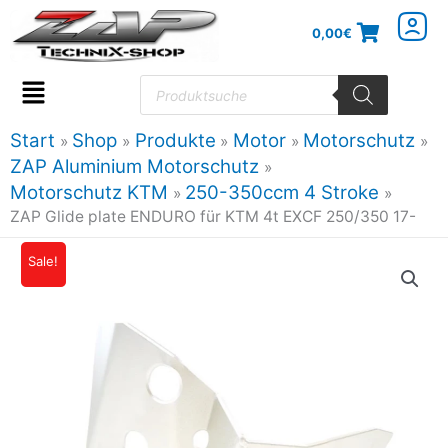
Zum
0,00
€
Inhalt
springen
Products
search
Flyout
Menu
Start
Shop
Produkte
Motor
Motorschutz
ZAP Aluminium Motorschutz
Motorschutz KTM
250-350ccm 4 Stroke
ZAP Glide plate ENDURO für KTM 4t EXCF 250/350 17-
ZAP
Sale!
Ursprünglicher
Aktueller
Glide
Preis
Preis
plate
ENDURO
war:
ist:
für
119,95€
104,36€.
KTM
4t
EXCF