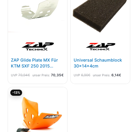
ZAP Glide Plate MX Für
Universal Schaumblock
KTM SXF 250 2015
30x14x4cm
,Husqvarna FE-FC
79,94
€
70,35
€
6,90
€
6,14
€
UVP
unser Preis:
UVP
unser Preis:
2014/15
Aktueller
Ursprünglicher
-13%
Preis
Preis
ist:
war:
104,36€.
119,95€