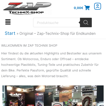
Zum
0,00
€
Inhalt
springen
Products
search
Flyout
Menu
Start
Original – Zap-Technix-Shop für Endkunden
WILLKOMMEN IM ZAP TECHNIX SHOP
Hier findest du die aktuellen Highlights und Bestseller aus unserem
Sortiment. Ob Motocross, Enduro oder Offroad – entdecke
hochwertige Plastikkits, Tuning-Teile und praktisches Zubehör für
dein Bike. Perfekte Passform, geprüfte Qualität und schnelle
Lieferung – alles, was dein Motorrad braucht.