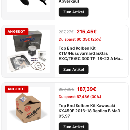
Abverkauf
Zum Artikel
215,45
€
ANGEBOT
287,27
€
Du sparst
60,35
€
(25%)
Top End Kolben Kit
KTM/Husqvarna/GasGas
EXC/TE/EC 300 TPI 18-23 A Maß
71,92
Zum Artikel
187,39
€
ANGEBOT
267,69
€
Du sparst
67,48
€
(30%)
Top End Kolben Kit Kawasaki
KX450F 2016-18 Replica B Maß
95,97
Zum Artikel