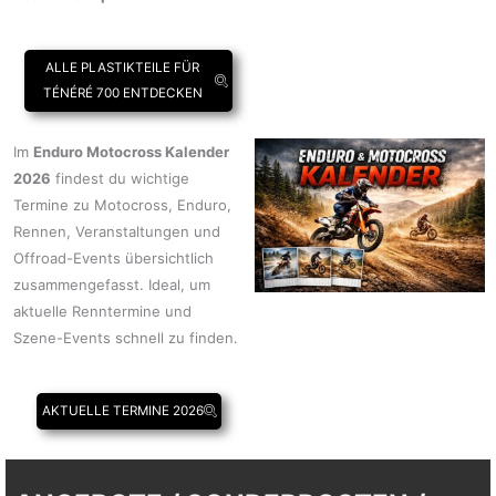
ALLE PLASTIKTEILE FÜR
TÉNÉRÉ 700 ENTDECKEN
Im
Enduro Motocross Kalender
2026
findest du wichtige
Termine zu Motocross, Enduro,
Rennen, Veranstaltungen und
Offroad-Events übersichtlich
zusammengefasst. Ideal, um
aktuelle Renntermine und
Szene-Events schnell zu finden.
AKTUELLE TERMINE 2026