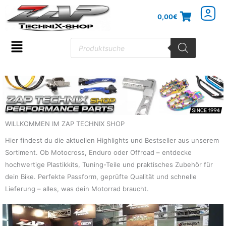
Zum
0,00
€
Inhalt
springen
Products
search
Flyout
Menu
WILLKOMMEN IM ZAP TECHNIX SHOP
Hier findest du die aktuellen Highlights und Bestseller aus unserem
Sortiment. Ob Motocross, Enduro oder Offroad – entdecke
hochwertige Plastikkits, Tuning-Teile und praktisches Zubehör für
dein Bike. Perfekte Passform, geprüfte Qualität und schnelle
Lieferung – alles, was dein Motorrad braucht.