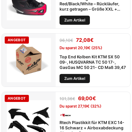
Red/Black/White – Rückläufer,
kurz getragen – Größe XXL +
Innenreiniger
Zum Artikel
72,08
€
ANGEBOT
96,10
€
Du sparst
20,19
€
(25%)
Top End Kolben Kit KTM SX 50
09-, HUSQVARNA TC 50 17-,
GasGas MC 50 21- CD Maß 39,47
Zum Artikel
69,00
€
ANGEBOT
101,36
€
Du sparst
27,19
€
(32%)
Rtech Plastikkit für KTM EXC 14-
16 Schwarz + Airboxabdeckung