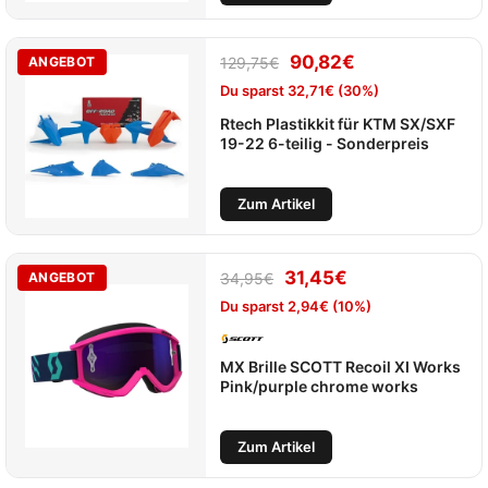
90,82
€
ANGEBOT
129,75
€
Du sparst
32,71
€
(30%)
Rtech Plastikkit für KTM SX/SXF
19-22 6-teilig - Sonderpreis
Zum Artikel
31,45
€
ANGEBOT
34,95
€
Du sparst
2,94
€
(10%)
MX Brille SCOTT Recoil XI Works
Pink/purple chrome works
Zum Artikel