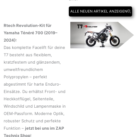
ALLE NEUEN ARTIKEL ANZEIGEN
Rtech Revolution-Kit für
Yamaha Ténéré 700 (2019–
2024):
Das komplette Facelift für deine
T7 besteht aus flexiblem,
kratzfestem und glänzendem,
umweltfreundlichem
Polypropylen – perfekt
abgestimmt für harte Enduro-
Einsätze. Du erhältst Front- und
Heckkotflügel, Seitenteile,
Windschild und Lampenmaske in
OEM‑Passform. Moderne Optik,
robuster Schutz und perfekte
Funktion –
jetzt bei uns im ZAP
Technix Shop
!