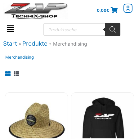
Zum
0,00
€
Inhalt
springen
Products
search
Flyout
Menu
Start
Produkte
Merchandising
Merchandising