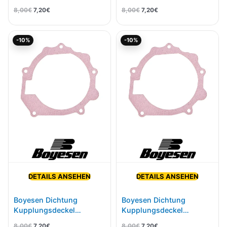
CRF 450R 17 CC-06C
Kawasaki KX 125 03-
8,00
€
7,20
€
8,00
€
7,20
€
07CC-11A
Ursprünglicher
Aktueller
Ursprünglicher
Aktueller
-10%
-10%
Preis
Preis
Preis
Preis
war:
ist:
war:
ist:
8,00€
7,20€.
8,00€
7,20€.
DETAILS ANSEHEN
DETAILS ANSEHEN
Boyesen Dichtung
Boyesen Dichtung
Kupplungsdeckel
Kupplungsdeckel
Kawasaki KX 125 94-
Kawasaki KX 250 03-
8,00
€
7,20
€
8,00
€
7,20
€