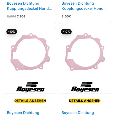
Boyesen Dichtung
Boyesen Dichtung
Kupplungsdeckel Honda
Kupplungsdeckel Honda
CR 125 87-99 CC-01,01A
CR 250 02-07 CC-02A
8,00
€
7,20
€
8,00
€
Ursprünglicher
Aktueller
Ursprünglicher
Aktueller
-10%
-10%
Preis
Preis
Preis
Preis
war:
ist:
war:
ist:
8,00€
7,20€.
8,00€
7,20€.
DETAILS ANSEHEN
DETAILS ANSEHEN
Boyesen Dichtung
Boyesen Dichtung