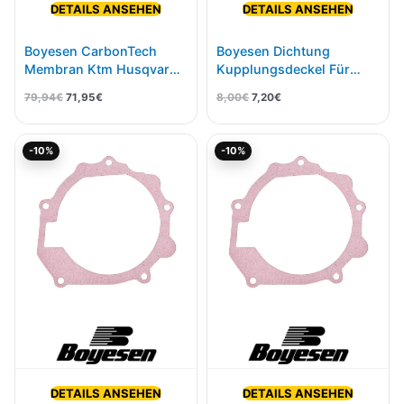
DETAILS ANSEHEN
DETAILS ANSEHEN
Boyesen CarbonTech
Boyesen Dichtung
Membran Ktm Husqvarna
Kupplungsdeckel Für
14- 125cc-300cc
KTM/HSQ/GASGAS
79,94
€
71,95
€
8,00
€
7,20
€
250/300 17- CC-42C
Ursprünglicher
Aktueller
Ursprünglicher
Aktueller
-10%
-10%
Preis
Preis
Preis
Preis
war:
ist:
war:
ist:
8,00€
7,20€.
8,00€
7,20€.
DETAILS ANSEHEN
DETAILS ANSEHEN