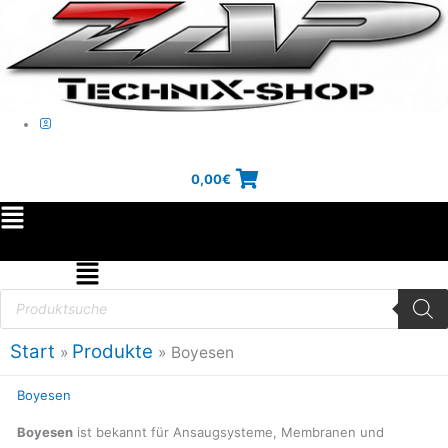
Zum
Inhalt
springen
0,00
€
Main
Menu
Flyout
Products
search
Menu
Start
Produkte
Boyesen
Boyesen
Boyesen
ist bekannt für Ansaugsysteme, Membranen und