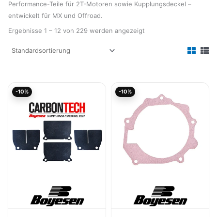
Performance-Teile für 2T-Motoren sowie Kupplungsdeckel –
entwickelt für MX und Offroad.
Ergebnisse 1 – 12 von 229 werden angezeigt
Ursprünglicher
Aktueller
Ursprünglicher
Aktueller
-10%
-10%
Preis
Preis
Preis
Preis
war:
ist:
war:
ist:
79,94€
71,95€.
8,00€
7,20€.