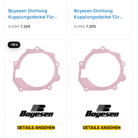
Boyesen Dichtung
Boyesen Dichtung
Kupplungsdeckel Für
Kupplungsdeckel Für
KTM/HSQ/GASGAS
KTM/Husqvarna 125/150
8,00
€
7,20
€
8,00
€
7,20
€
250/350 4t 16- CC-44C
CC-41A
Ursprünglicher
Aktueller
-10%
Preis
Preis
war:
ist:
8,00€
7,20€.
DETAILS ANSEHEN
DETAILS ANSEHEN