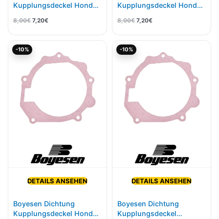
Kupplungsdeckel Honda
Kupplungsdeckel Honda
CR 250/500 87-01 CC-02
CRF 250R 18- CC-07C
8,00
€
7,20
€
8,00
€
7,20
€
Ursprünglicher
Aktueller
Ursprünglicher
Aktueller
-10%
-10%
Preis
Preis
Preis
Preis
war:
ist:
war:
ist:
8,00€
7,20€.
8,00€
7,20€.
DETAILS ANSEHEN
DETAILS ANSEHEN
Boyesen Dichtung
Boyesen Dichtung
Kupplungsdeckel Honda
Kupplungsdeckel