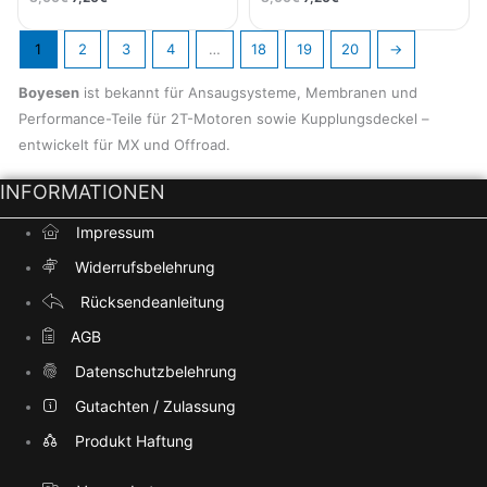
02CC-11
04CC-12C
1
2
3
4
…
18
19
20
→
Boyesen
ist bekannt für Ansaugsysteme, Membranen und
Performance-Teile für 2T-Motoren sowie Kupplungsdeckel –
entwickelt für MX und Offroad.
INFORMATIONEN
Impressum
Widerrufsbelehrung
Rücksendeanleitung
AGB
Datenschutzbelehrung
Gutachten / Zulassung
Produkt Haftung