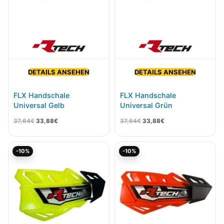
DETAILS ANSEHEN
DETAILS ANSEHEN
FLX Handschale
FLX Handschale
Universal Gelb
Universal Grün
37,64
€
33,88
€
37,64
€
33,88
€
Ursprünglicher
Aktueller
Ursprünglicher
Aktueller
-10%
-10%
Preis
Preis
Preis
Preis
war:
ist:
war:
ist:
37,64€
33,88€.
37,64€
33,88€.