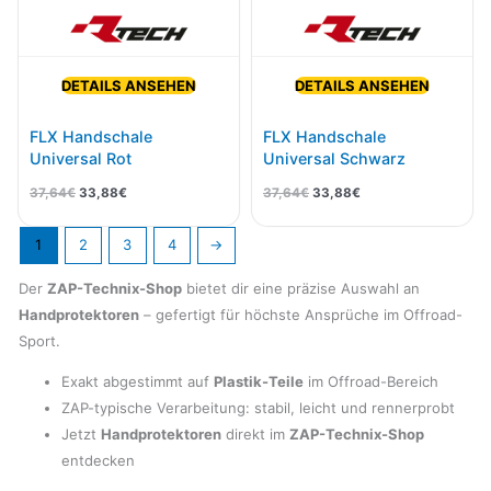
DETAILS ANSEHEN
DETAILS ANSEHEN
FLX Handschale
FLX Handschale
Universal Rot
Universal Schwarz
37,64
€
33,88
€
37,64
€
33,88
€
1
2
3
4
→
Der
ZAP-Technix-Shop
bietet dir eine präzise Auswahl an
Handprotektoren
– gefertigt für höchste Ansprüche im Offroad-
Sport.
Exakt abgestimmt auf
Plastik-Teile
im Offroad-Bereich
ZAP-typische Verarbeitung: stabil, leicht und rennerprobt
Jetzt
Handprotektoren
direkt im
ZAP-Technix-Shop
entdecken