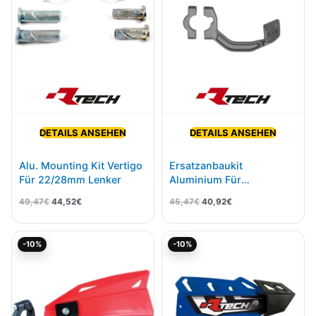
DETAILS ANSEHEN
DETAILS ANSEHEN
Alu. Mounting Kit Vertigo
Ersatzanbaukit
Für 22/28mm Lenker
Aluminium Für
Vertigo/FLX Handschale
49,47
€
44,52
€
45,47
€
40,92
€
Ursprünglicher
Aktueller
Ursprünglicher
Aktueller
-10%
-10%
Preis
Preis
Preis
Preis
war:
ist:
war:
ist:
13,65€
12,28€.
37,64€
33,88€.