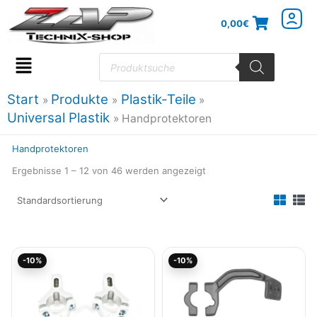
Zum
0,00
€
Inhalt
springen
Products
search
Flyout
Menu
Start
Produkte
Plastik-Teile
Universal Plastik
Handprotektoren
Handprotektoren
Ergebnisse 1 – 12 von 46 werden angezeigt
Ursprünglicher
Aktueller
Ursprünglicher
Aktueller
-10%
-10%
Preis
Preis
Preis
Preis
war:
ist:
war:
ist:
49,47€
44,52€.
45,47€
40,92€.