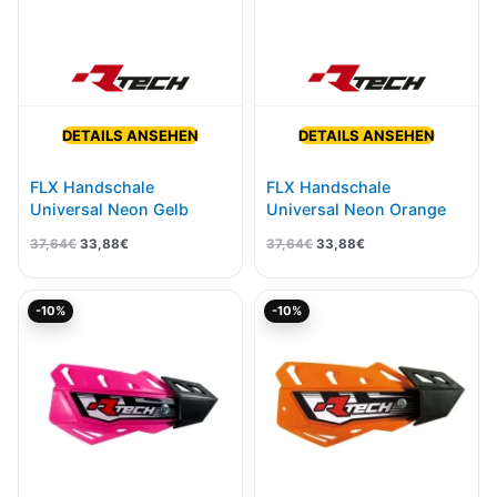
DETAILS ANSEHEN
DETAILS ANSEHEN
FLX Handschale
FLX Handschale
Universal Neon Gelb
Universal Neon Orange
37,64
€
33,88
€
37,64
€
33,88
€
Ursprünglicher
Aktueller
Ursprünglicher
Aktueller
-10%
-10%
Preis
Preis
Preis
Preis
war:
ist:
war:
ist:
37,64€
33,88€.
37,64€
33,88€.