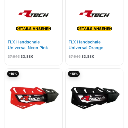
DETAILS ANSEHEN
DETAILS ANSEHEN
FLX Handschale
FLX Handschale
Universal Neon Pink
Universal Orange
37,64
€
33,88
€
37,64
€
33,88
€
Ursprünglicher
Aktueller
Ursprünglicher
Aktueller
-10%
-10%
Preis
Preis
Preis
Preis
war:
ist:
war:
ist:
37,64€
33,88€.
37,64€
33,88€.