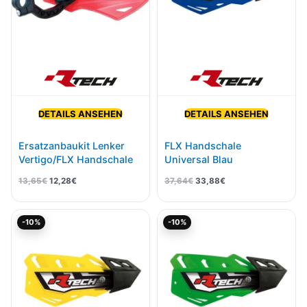
DETAILS ANSEHEN
DETAILS ANSEHEN
Ersatzanbaukit Lenker
FLX Handschale
Vertigo/FLX Handschale
Universal Blau
13,65
€
12,28
€
37,64
€
33,88
€
Ursprünglicher
Aktueller
Ursprünglicher
Aktueller
-10%
-10%
Preis
Preis
Preis
Preis
war:
ist:
war:
ist:
37,64€
33,88€.
37,64€
33,88€.