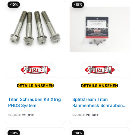
Ursprünglicher
Aktueller
Ursprünglicher
Aktueller
-10%
-10%
Preis
Preis
Preis
Preis
war:
ist:
war:
ist:
28,68€
25,81€.
22,98€
20,68€.
DETAILS ANSEHEN
DETAILS ANSEHEN
Titan Schrauben Kit Xtrig
Splitstream Titan
PHDS System
Rahmenheck Schrauben
Kit Für KTM 2016-
28,68
€
25,81
€
22,98
€
20,68
€
Ursprünglicher
Aktueller
Ursprünglicher
Aktueller
-10%
-10%
Preis
Preis
Preis
Preis