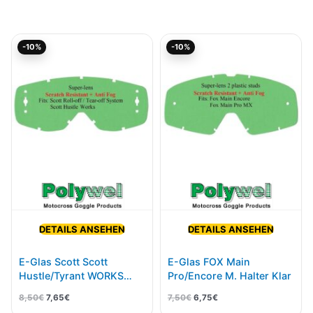
Ursprünglicher
Aktueller
Ursprünglicher
Aktueller
-10%
-10%
Preis
Preis
Preis
Preis
war:
ist:
war:
ist:
8,50€
7,65€.
7,50€
6,75€.
DETAILS ANSEHEN
DETAILS ANSEHEN
E-Glas Scott Scott
E-Glas FOX Main
Hustle/Tyrant WORKS
Pro/Encore M. Halter Klar
Kratzfest Klar
8,50
€
7,65
€
7,50
€
6,75
€