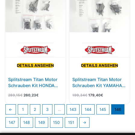
DETAILS ANSEHEN
DETAILS ANSEHEN
Splitstream Titan Motor
Splitstream Titan Motor
Schrauben Kit HONDA
Schrauben Kit YAMAHA
CRF 450 2017-
YZ125 2005-
289,15
€
260,23
€
199,34
€
179,40
€
←
1
2
3
…
143
144
145
146
147
148
149
150
151
→