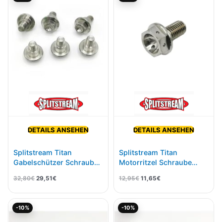
war:
ist:
war:
ist:
32,80€
29,51€.
12,95€
11,65€.
DETAILS ANSEHEN
DETAILS ANSEHEN
Splitstream Titan
Splitstream Titan
Gabelschützer Schrauben
Motorritzel Schraube
Kit KTM Husqvarna
KTM Husqvarna 250-
32,80
€
29,51
€
12,95
€
11,65
€
500ccm
Ursprünglicher
Aktueller
Ursprünglicher
Aktueller
-10%
-10%
Preis
Preis
Preis
Preis
war:
ist:
war:
ist: