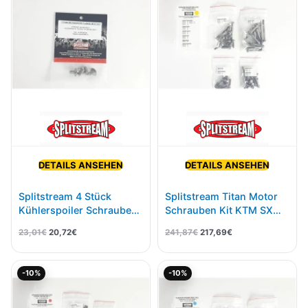
23,01€
20,72€.
241,87€
217,69€.
DETAILS ANSEHEN
DETAILS ANSEHEN
Splitstream 4 Stück
Splitstream Titan Motor
Kühlerspoiler Schrauben
Schrauben Kit KTM SX
Kit Für KTM Husqvarna
Husqvarna TC 250 2019-
23,01
€
20,72
€
241,87
€
217,69
€
2016-
Ursprünglicher
Aktueller
Ursprünglicher
Aktueller
-10%
-10%
Preis
Preis
Preis
Preis
war:
ist:
war:
ist:
289,15€
260,23€.
199,34€
179,40€.