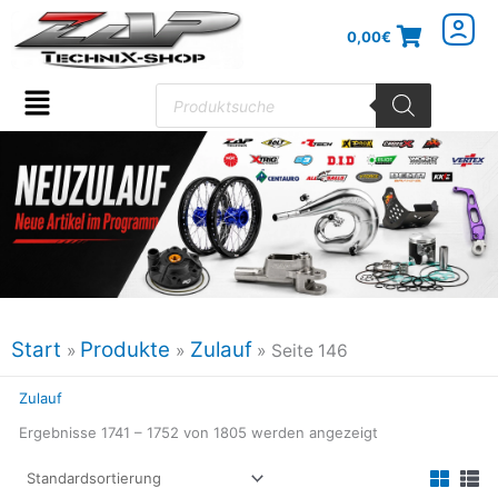
Zum
0,00
€
Inhalt
springen
Products
search
Flyout
Menu
Start
Produkte
Zulauf
Seite 146
Zulauf
Ergebnisse 1741 – 1752 von 1805 werden angezeigt