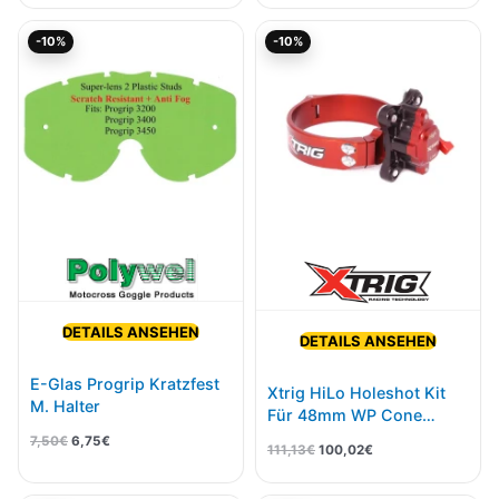
Ursprünglicher
Aktueller
Ursprünglicher
Aktueller
-10%
-10%
Preis
Preis
Preis
Preis
war:
ist:
war:
ist:
7,50€
6,75€.
111,13€
100,02€.
DETAILS ANSEHEN
DETAILS ANSEHEN
E-Glas Progrip Kratzfest
Xtrig HiLo Holeshot Kit
M. Halter
Für 48mm WP Cone
Valve/Xact Pro Fork Ø
7,50
€
6,75
€
111,13
€
100,02
€
58mm