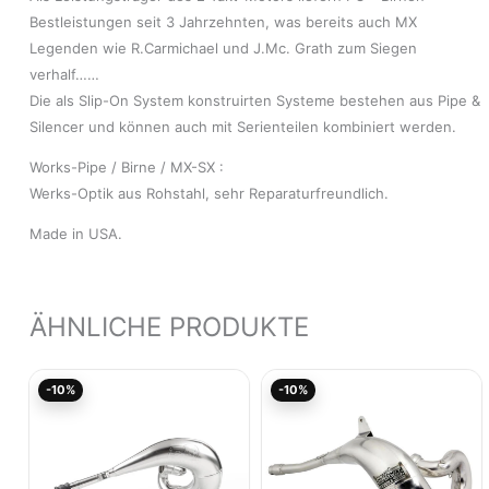
Bestleistungen seit 3 Jahrzehnten, was bereits auch MX
Legenden wie R.Carmichael und J.Mc. Grath zum Siegen
verhalf……
Die als Slip-On System konstruirten Systeme bestehen aus Pipe &
Silencer und können auch mit Serienteilen kombiniert werden.
Works-Pipe / Birne / MX-SX :
Werks-Optik aus Rohstahl, sehr Reparaturfreundlich.
Made in USA.
ÄHNLICHE PRODUKTE
Aktueller
Ursprünglicher
Aktueller
Ursprünglicher
-10%
-10%
Preis
Preis
Preis
Preis
ist:
war:
ist:
war:
223,92€.
248,81€
332,95€.
369,95€