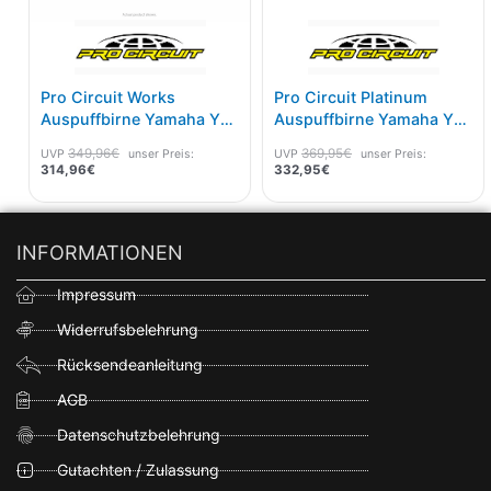
Pro Circuit Works
Pro Circuit Platinum
Auspuffbirne Yamaha YZ
Auspuffbirne Yamaha YZ
85 2019-
250 05-20
349,96
€
369,95
€
UVP
unser Preis:
UVP
unser Preis:
314,96
€
332,95
€
INFORMATIONEN
Impressum
Widerrufsbelehrung
Rücksendeanleitung
AGB
Datenschutzbelehrung
Gutachten / Zulassung