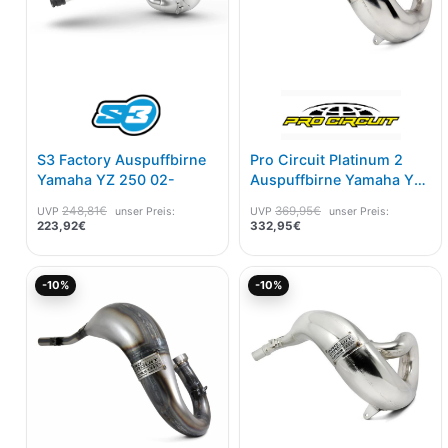
S3 Factory Auspuffbirne
Pro Circuit Platinum 2
Yamaha YZ 250 02-
Auspuffbirne Yamaha YZ
250 05-20
248,81
€
369,95
€
UVP
unser Preis:
UVP
unser Preis:
223,92
€
332,95
€
Aktueller
Ursprünglicher
Aktueller
Ursprünglicher
-10%
-10%
Preis
Preis
Preis
Preis
ist:
war:
ist:
war:
314,96€.
349,96€
332,95€.
369,95€