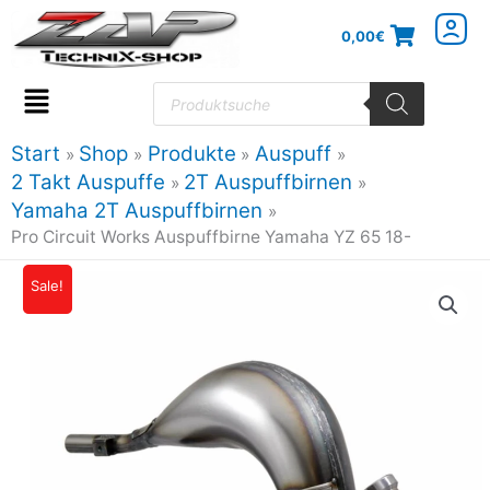
Zum
0,00
€
Inhalt
springen
Products
search
Flyout
Menu
Start
Shop
Produkte
Auspuff
2 Takt Auspuffe
2T Auspuffbirnen
Yamaha 2T Auspuffbirnen
Pro Circuit Works Auspuffbirne Yamaha YZ 65 18-
Sale!
Ursprünglicher
Aktueller
Preis
Preis
war:
ist:
289,96€
260,96€.