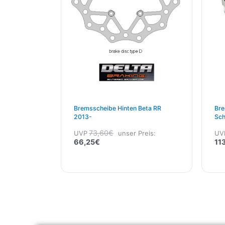
Bremsscheibe Hinten Beta RR
Bre
2013-
Sch
26
73,60
€
UVP
unser Preis:
UV
66,25
€
11