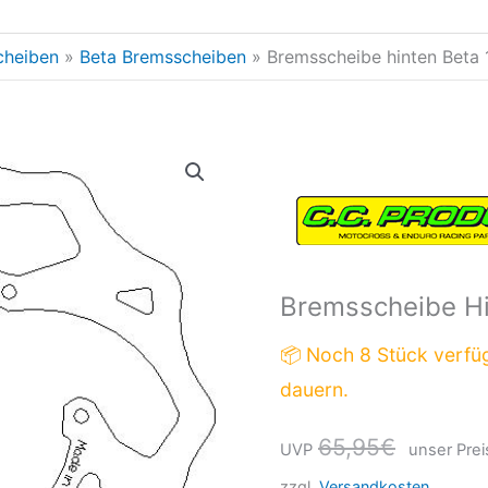
cheiben
Beta Bremsscheiben
Bremsscheibe hinten Beta 
Bremsscheibe
Ursprün
hinten
Preis
Beta
war:
13-
Menge
65,95€
Bremsscheibe Hi
📦 Noch 8 Stück verfü
dauern.
65,95
€
UVP
unser Prei
zzgl.
Versandkosten