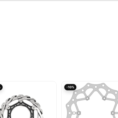
Aktueller
Ursprünglicher
Aktueller
Ursprünglicher
%
-10%
Preis
Preis
Preis
Preis
ist:
war:
ist:
war:
113,05€.
129,95€
66,25€.
73,60€