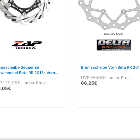
msscheibe SequenZe
Bremsscheibe Vorn Beta RR 201
wimmend Beta RR 2013- Vorn
73,60
€
UVP
unser Preis:
0mm
129,95
€
P
unser Preis:
66,25
€
3,05
€