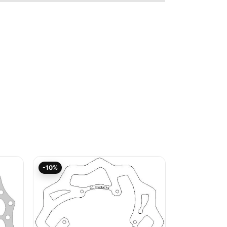
Aktueller
Ursprünglicher
-10%
Preis
Preis
ist:
war:
59,36€.
65,95€