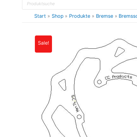
search
Menu
Start
Shop
Produkte
Bremse
Bremss
Sale!