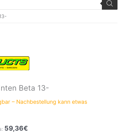
13-
glicher
Aktueller
Preis
ist:
59,36€.
nten Beta 13-
gbar – Nachbestellung kann etwas
59,36
€
s: