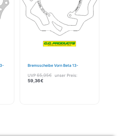
3-
Bremsscheibe Vorn Beta 13-
65,95
€
UVP
unser Preis:
59,36
€