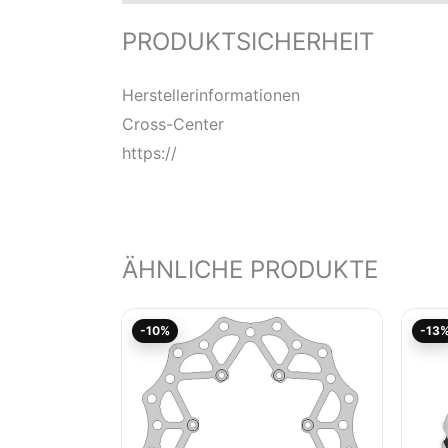
PRODUKTSICHERHEIT
Herstellerinformationen
Cross-Center
https://
ÄHNLICHE PRODUKTE
Aktueller
Ursprünglicher
-10%
-13
Preis
Preis
ist:
war:
66,25€.
73,60€