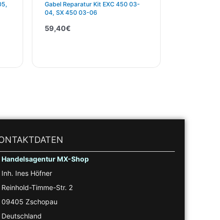
05,
Gabel Reparatur Kit EXC 450 03-
04, SX 450 03-06
59,40
€
ONTAKTDATEN
Handelsagentur MX-Shop
Inh. Ines Höfner
Reinhold-Timme-Str. 2
09405 Zschopau
Deutschland