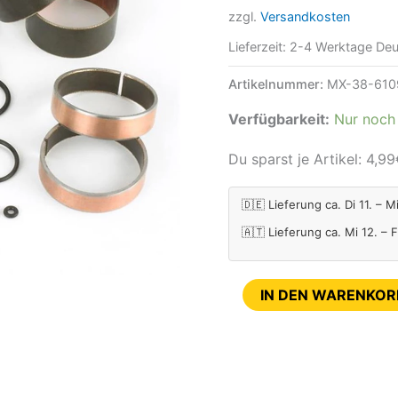
zzgl.
Versandkosten
14
Menge
Lieferzeit:
2-4 Werktage Deu
Artikelnummer:
MX-38-610
Verfügbarkeit:
Nur noch 
Du sparst je Artikel:
4,99
🇩🇪 Lieferung ca. Di 11. – M
🇦🇹 Lieferung ca. Mi 12. – 
IN DEN WARENKOR