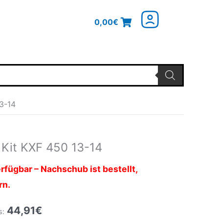
0,00
€
3-14
 Kit KXF 450 13-14
glicher
Aktueller
Preis
rfügbar – Nachschub ist bestellt,
ist:
rn.
44,91€.
44,91
€
s: