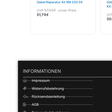
Gabel Reparatur Kit RM 250 04
Gab
KX 
57,55
€
UVP
unser Preis:
51,79
€
UV
50
INFORMATIONEN
Impressum
Widerrufsbelehrung
Rücksendeanleitung
AGB