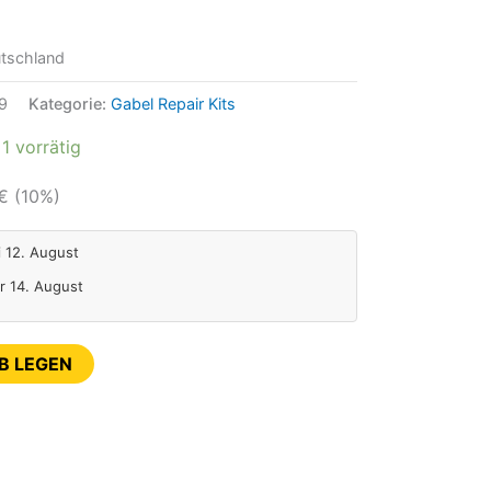
tschland
9
Kategorie:
Gabel Repair Kits
1 vorrätig
€
(10%)
i 12. August
Fr 14. August
B LEGEN