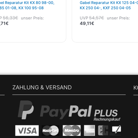
el Reparatur Kit KX 80 98-00,
Gabel Reparatur Kit KX 125 04-
85 01-08, KX 100 95-08
KX 250 04-, KXF 250 04-05
56,33
€
54,57
€
P
unser Preis:
UVP
unser Preis:
,71
€
49,11
€
ZAHLUNG & VERSAND
K