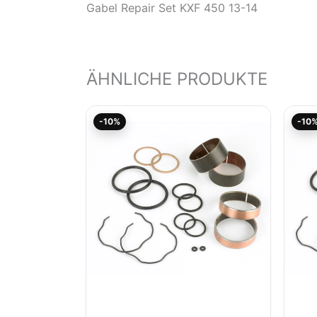
Gabel Repair Set KXF 450 13-14
ÄHNLICHE PRODUKTE
Aktueller
Ursprünglicher
-10%
-10
Preis
Preis
ist:
war:
51,79€.
57,55€