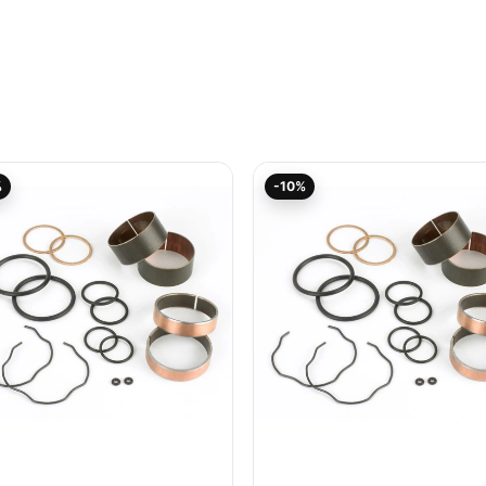
Aktueller
Ursprünglicher
Aktueller
Ursprünglicher
%
-10%
Preis
Preis
Preis
Preis
ist:
war:
ist:
war:
50,71€.
56,33€
49,11€.
54,57€