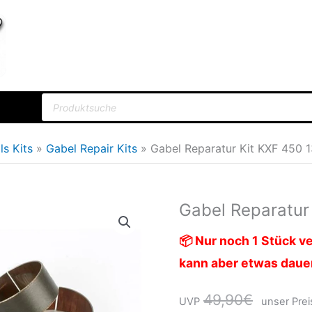
Products
search
lls Kits
Gabel Repair Kits
Gabel Reparatur Kit KXF 450 1
Gabel Reparatur
Gabel
Ursprün
Reparatur
Preis
📦 Nur noch 1 Stück ve
Kit
war:
kann aber etwas daue
KXF
450
49,90€
49,90
€
UVP
unser Prei
13-