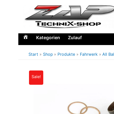
Zum
Inhalt
springen
Kategorien
Zulauf
Home
Start
Shop
Produkte
Fahrwerk
All Ba
Sale!