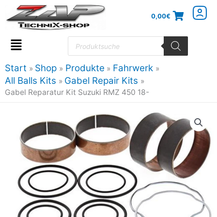
Zum
0,00
€
Inhalt
springen
Products
search
Flyout
Menu
Start
Shop
Produkte
Fahrwerk
All Balls Kits
Gabel Repair Kits
Gabel Reparatur Kit Suzuki RMZ 450 18-
Gabel
Reparatur
Kit
Suzuki
RMZ
450
18-
Menge