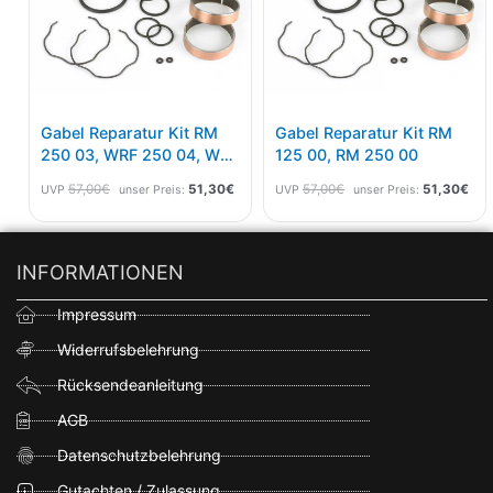
Gabel Reparatur Kit RM
Gabel Reparatur Kit RM
250 03, WRF 250 04, WRF
125 00, RM 250 00
450 04
57,00
€
51,30
€
57,00
€
51,30
€
UVP
unser Preis:
UVP
unser Preis:
INFORMATIONEN
Impressum
Widerrufsbelehrung
Rücksendeanleitung
AGB
Datenschutzbelehrung
Gutachten / Zulassung