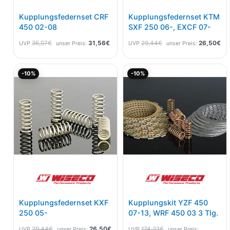
Kupplungsfedernset CRF
Kupplungsfedernset KTM
450 02-08
SXF 250 06-, EXCF 07-
35,07
€
31,56
€
29,44
€
26,50
€
UVP
unser Preis:
UVP
unser Preis:
Ursprünglicher
Aktueller
Aktueller
Ursprünglicher
-10%
-10%
Preis
Preis
Preis
Preis
war:
ist:
ist:
war:
29,44€
26,50€.
156,79€.
174,22€
Kupplungsfedernset KXF
Kupplungskit YZF 450
250 05-
07-13, WRF 450 03 3 Tlg.
29,44
€
26,50
€
174,22
€
UVP
unser Preis:
UVP
unser Preis: