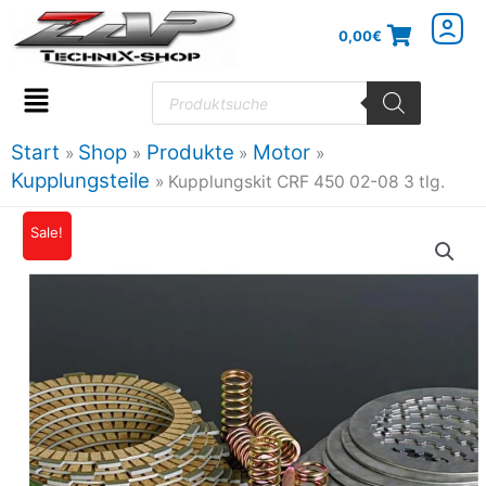
Zum
0,00
€
Inhalt
springen
Products
search
Flyout
Menu
Start
Shop
Produkte
Motor
Kupplungsteile
Kupplungskit CRF 450 02-08 3 tlg.
Sale!
Ursprünglicher
Aktueller
Preis
Preis
war:
ist:
220,33€
198,30€.