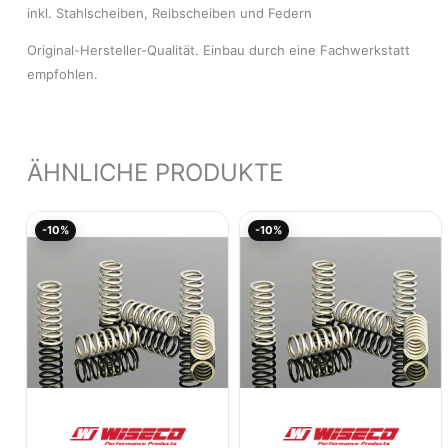
inkl. Stahlscheiben, Reibscheiben und Federn
Original-Hersteller-Qualität. Einbau durch eine Fachwerkstatt
empfohlen.
ÄHNLICHE PRODUKTE
Ursprünglicher
Aktueller
Ursprünglicher
Akt
-10%
-10%
Preis
Preis
Preis
Pre
war:
ist:
war:
ist:
35,07€
31,56€.
29,44€
26