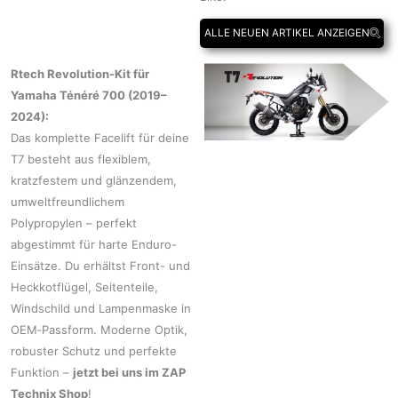
ALLE NEUEN ARTIKEL ANZEIGEN
Rtech Revolution-Kit für
Yamaha Ténéré 700 (2019–
2024):
Das komplette Facelift für deine
T7 besteht aus flexiblem,
kratzfestem und glänzendem,
umweltfreundlichem
Polypropylen – perfekt
abgestimmt für harte Enduro-
Einsätze. Du erhältst Front- und
Heckkotflügel, Seitenteile,
Windschild und Lampenmaske in
OEM‑Passform. Moderne Optik,
robuster Schutz und perfekte
Funktion –
jetzt bei uns im ZAP
Technix Shop
!