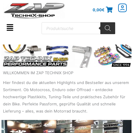
Zum
0,00
€
Inhalt
springen
Products
search
Flyout
Menu
WILLKOMMEN IM ZAP TECHNIX SHOP
Hier findest du die aktuellen Highlights und Bestseller aus unserem
Sortiment. Ob Motocross, Enduro oder Offroad – entdecke
hochwertige Plastikkits, Tuning-Teile und praktisches Zubehör für
dein Bike. Perfekte Passform, geprüfte Qualität und schnelle
Lieferung – alles, was dein Motorrad braucht.