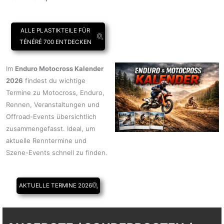
ALLE PLASTIKTEILE FÜR
TÉNÉRÉ 700 ENTDECKEN
Im
Enduro Motocross Kalender
2026
findest du wichtige
Termine zu Motocross, Enduro,
Rennen, Veranstaltungen und
Offroad-Events übersichtlich
zusammengefasst. Ideal, um
aktuelle Renntermine und
Szene-Events schnell zu finden.
AKTUELLE TERMINE 2026