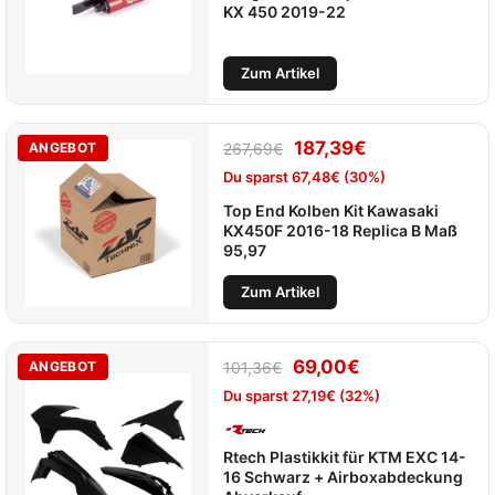
KX 450 2019-22
Zum Artikel
187,39
€
ANGEBOT
267,69
€
Du sparst
67,48
€
(30%)
Top End Kolben Kit Kawasaki
KX450F 2016-18 Replica B Maß
95,97
Zum Artikel
69,00
€
ANGEBOT
101,36
€
Du sparst
27,19
€
(32%)
Rtech Plastikkit für KTM EXC 14-
16 Schwarz + Airboxabdeckung