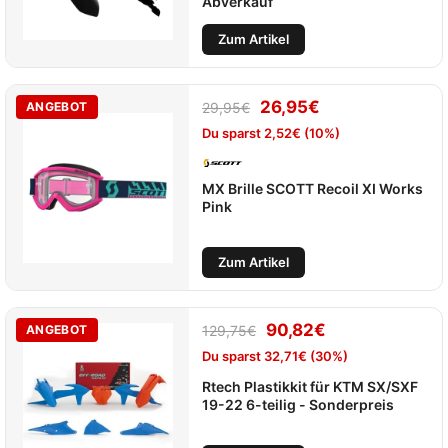
Abverkauf
Zum Artikel
26,95
€
ANGEBOT
29,95
€
Du sparst
2,52
€
(10%)
MX Brille SCOTT Recoil XI Works
Pink
Zum Artikel
90,82
€
ANGEBOT
129,75
€
Du sparst
32,71
€
(30%)
Rtech Plastikkit für KTM SX/SXF
19-22 6-teilig - Sonderpreis