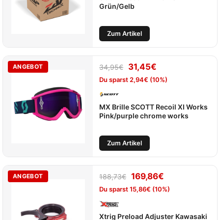
Grün/Gelb
Zum Artikel
31,45
€
ANGEBOT
34,95
€
Du sparst
2,94
€
(10%)
MX Brille SCOTT Recoil XI Works
Pink/purple chrome works
Zum Artikel
169,86
€
ANGEBOT
188,73
€
Du sparst
15,86
€
(10%)
Xtrig Preload Adjuster Kawasaki