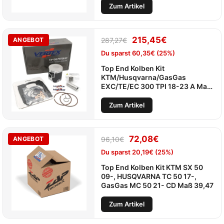
Zum Artikel
215,45
€
ANGEBOT
287,27
€
Du sparst
60,35
€
(25%)
Top End Kolben Kit
KTM/Husqvarna/GasGas
EXC/TE/EC 300 TPI 18-23 A Maß
71,92
Zum Artikel
72,08
€
ANGEBOT
96,10
€
Du sparst
20,19
€
(25%)
Top End Kolben Kit KTM SX 50
09-, HUSQVARNA TC 50 17-,
GasGas MC 50 21- CD Maß 39,47
Zum Artikel