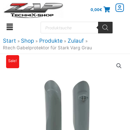
Zum
0,00
€
Inhalt
springen
Products
search
Flyout
Menu
Start
Shop
Produkte
Zulauf
Rtech Gabelprotektor für Stark Varg Grau
Sale!
Ursprünglicher
Aktueller
Preis
Preis
war:
ist:
28,36€
25,53€.