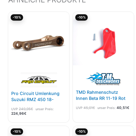
Aktueller
Ursprünglicher
Ursprünglicher
Akt
-10%
-10%
Preis
Preis
Preis
Pre
ist:
war:
war:
ist:
224,96€.
249,95€
45,01€
40,
TMD Rahmenschutz
Pro Circuit Umlenkung
Innen Beta RR 11-19 Rot
Suzuki RMZ 450 18-
45,01
€
40,51
€
UVP
unser Preis:
249,95
€
UVP
unser Preis:
224,96
€
Aktueller
Ursprünglicher
Aktueller
Ursprünglicher
-10%
-10%
Preis
Preis
Preis
Preis