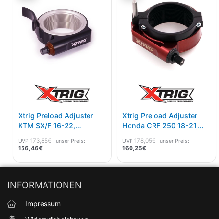
ist:
war:
ist:
war:
156,46€.
173,85€
160,25€.
178,05€
Xtrig Preload Adjuster
Xtrig Preload Adjuster
KTM SX/F 16-22,
Honda CRF 250 18-21,
Husqvarna 16-22,
450 17-20
173,85
€
178,05
€
UVP
unser Preis:
UVP
unser Preis:
GasGas 21-23
156,46
€
160,25
€
INFORMATIONEN
Impressum