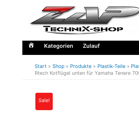
Zum
Inhalt
springen
Kategorien
Zulauf
Home
Start
Shop
Produkte
Plastik-Teile
Pla
Rtech Kotflügel unten für Yamaha Tenere 7
Sale!