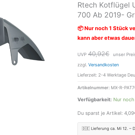
Rtech Kotflügel
Tenere
700 Ab 2019- G
700
ab
📦 Nur noch 1 Stück ve
2019-
kann aber etwas daue
Grau
Menge
40,92
€
UVP
unser Prei
zzgl.
Versandkosten
Lieferzeit:
2-4 Werktage Deu
Artikelnummer:
MX-R-PAT7
Verfügbarkeit:
Nur noch 
Du sparst je Artikel:
4,09
🇩🇪 Lieferung ca. Mi 12. – 