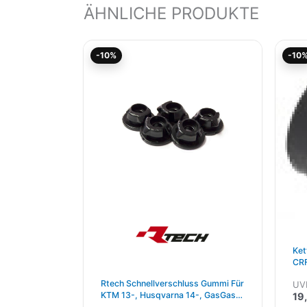
ÄHNLICHE PRODUKTE
Ursprünglicher
Aktueller
-10%
-10
Preis
Preis
war:
ist:
7,95€
7,15€.
Ket
CRF
Rtech Schnellverschluss Gummi Für
UV
KTM 13-, Husqvarna 14-, GasGas
19
21- 5 Pak Schwarz