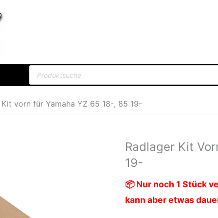
Products
search
 Kit vorn für Yamaha YZ 65 18-, 85 19-
Radlager Kit Vo
Radlager
Kit
19-
vorn
📦 Nur noch 1 Stück ve
für
kann aber etwas daue
Yamaha
YZ