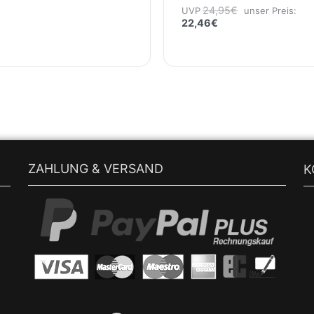
24,95
€
UVP
unser Preis:
22,46
€
ZAHLUNG & VERSAND
K