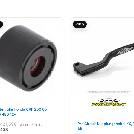
Aktueller
Ursprünglicher
Aktueller
Ursprünglicher
%
-10%
Preis
Preis
Preis
Preis
ist:
war:
ist:
war:
19,43€.
21,59€
22,46€.
24,95€
tenrolle Honda CRF 250 05-
 450 12-
Pro Circuit Kupplungshebel KX,
21,59
€
P
unser Preis:
Alt
,43
€