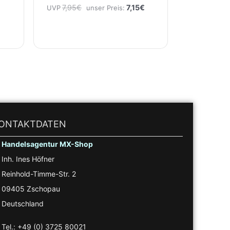
7,95
€
7,15
€
UVP
unser Preis:
ONTAKTDATEN
Handelsagentur MX-Shop
Inh. Ines Höfner
Reinhold-Timme-Str. 2
09405 Zschopau
Deutschland
Tel.: +49 (0) 3725 80021