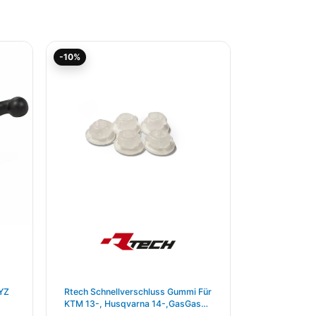
Ursprünglicher
Aktueller
-10%
Preis
Preis
war:
ist:
7,95€
7,15€.
 YZ
Rtech Schnellverschluss Gummi Für
KTM 13-, Husqvarna 14-,GasGas
21- 5 Pak Neutral