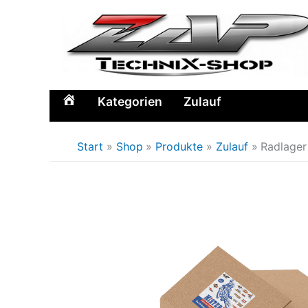
Zum
Inhalt
springen
Kategorien
Zulauf
Home
Start
Shop
Produkte
Zulauf
Radlager