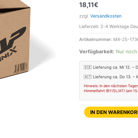
18,11
€
65
zzgl.
Versandkosten
18-,
85
Lieferzeit:
2-4 Werktage Deu
19-
Artikelnummer:
MX-25-173
Menge
Verfügbarkeit:
Nur noch 
🇩🇪 Lieferung ca. Mi 12. – 
🇦🇹 Lieferung ca. Do 13. –
Hinweis: In den nächsten Tagen
Himmelfahrt (BY/SL/AT) (am 15.08
IN DEN WARENKOR