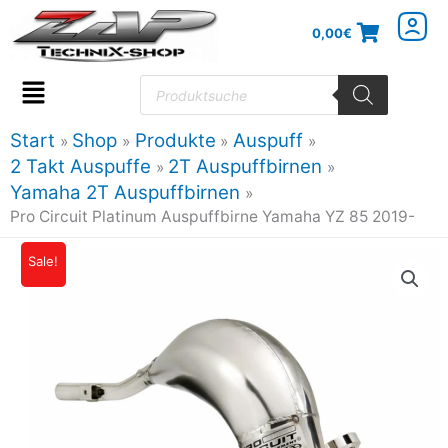
Zum
0,00
€
Inhalt
springen
Products
search
Flyout
Menu
Start
Shop
Produkte
Auspuff
2 Takt Auspuffe
2T Auspuffbirnen
Yamaha 2T Auspuffbirnen
Pro Circuit Platinum Auspuffbirne Yamaha YZ 85 2019-
Sale!
Ursprünglicher
Aktueller
Preis
Preis
war:
ist:
349,96€
314,96€.