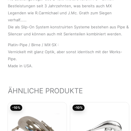
Bestleistungen seit 3 Jahrzehnten, was bereits auch MX
Legenden wie R.Carmichael und J.Mc. Grath zum Siegen
verhalf……
Die als Slip-On System konstruirten Systeme bestehen aus Pipe &
Silencer und können auch mit Serienteilen kombiniert werden.
Platin-Pipe / Birne / MX-SX :
Vernickelt mit glanz Optik, aber sonst identisch mit der Works-
Pipe.
Made in USA.
ÄHNLICHE PRODUKTE
Aktueller
Ursprünglicher
Aktueller
Ursprünglicher
-10%
-10%
Preis
Preis
Preis
Preis
ist:
war:
ist:
war:
314,96€.
349,96€
223,92€.
248,81€