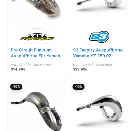
Pro Circuit Platinum
S3 Factory Auspuffbirne
Auspuffbirne Für Yamaha
Yamaha YZ 250 02-
YZ 125 22-
349,96
€
248,81
€
UVP
unser Preis:
UVP
unser Preis:
314,96
€
223,92
€
Aktueller
Ursprünglicher
Aktueller
Ursprünglicher
-10%
-10%
Preis
Preis
Preis
Preis
ist:
war:
ist:
war:
314,96€.
349,96€
277,39€.
308,21€