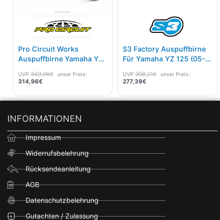
Pro Circuit Works
S3 Factory Auspuffbirne
Auspuffbirne Yamaha YZ
Für Yamaha YZ 125 (05-
85 2019-
21), Fantic XE/XX (ab 21)
349,96
€
308,21
€
UVP
unser Preis:
UVP
unser Preis:
-Platinum Finish
314,96
€
277,39
€
INFORMATIONEN
Impressum
Widerrufsbelehrung
Rücksendeanleitung
AGB
Datenschutzbelehrung
Gutachten / Zulassung