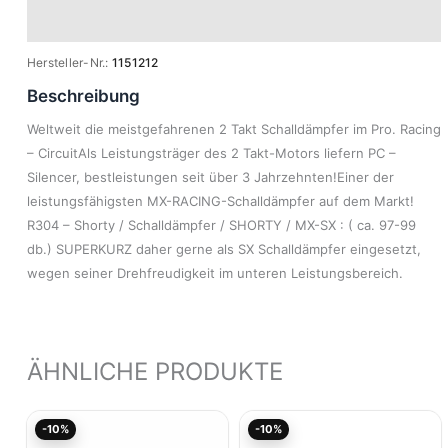
Modelle
Hersteller-Nr.:
1151212
Beschreibung
Weltweit die meistgefahrenen 2 Takt Schalldämpfer im Pro. Racing
– CircuitAls Leistungsträger des 2 Takt-Motors liefern PC –
Silencer, bestleistungen seit über 3 Jahrzehnten!Einer der
leistungsfähigsten MX-RACING-Schalldämpfer auf dem Markt!
R304 – Shorty / Schalldämpfer / SHORTY / MX-SX : ( ca. 97-99
db.) SUPERKURZ daher gerne als SX Schalldämpfer eingesetzt,
wegen seiner Drehfreudigkeit im unteren Leistungsbereich.
ÄHNLICHE PRODUKTE
Aktueller
Ursprünglicher
Aktueller
Ursprünglicher
-10%
-10%
Preis
Preis
Preis
Preis
ist:
war:
ist:
war: