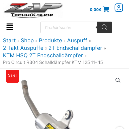
Zum
0,00
€
Inhalt
springen
Products
search
Flyout
Menu
Start
Shop
Produkte
Auspuff
2 Takt Auspuffe
2T Endschalldämpfer
KTM HSQ 2T Endschalldämpfer
Pro Circuit R304 Schalldämpfer KTM 125 11- 15
Sale!
Ursprünglicher
Aktueller
Preis
Preis
war:
ist:
232,50€
209,25€.