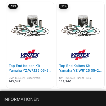
Aktueller
Ursprünglicher
Aktueller
Ursprünglicher
-15%
-15%
Preis
Preis
Preis
Preis
ist:
war:
ist:
war:
143,34€.
168,63€
143,34€.
168,63€
Top End Kolben Kit
Top End Kolben Kit
Yamaha YZ,WR125 05-21
Yamaha YZ,WR125 05-21
Replica A Maß 53,93
Replica B Maß 53,94
168,63
€
168,63
€
UVP
unser Preis:
UVP
unser Preis:
143,34
€
143,34
€
INFORMATIONEN