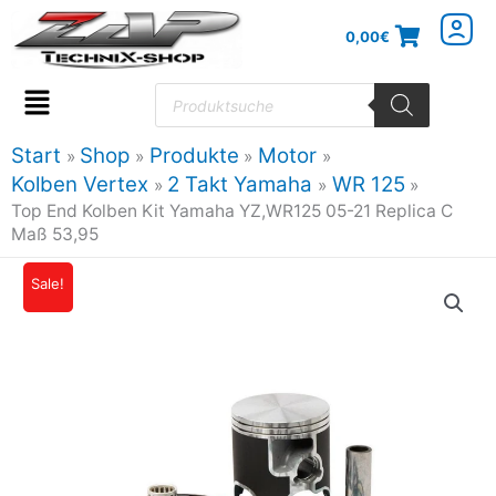
Zum
0,00
€
Inhalt
springen
Products
search
Flyout
Menu
Start
Shop
Produkte
Motor
Kolben Vertex
2 Takt Yamaha
WR 125
Top End Kolben Kit Yamaha YZ,WR125 05-21 Replica C
Maß 53,95
Top
Sale!
Ursprünglicher
Aktueller
End
Preis
Preis
Kolben
Kit
war:
ist:
Yamaha
168,63€
143,34€.
YZ,WR125
05-
21
Replica