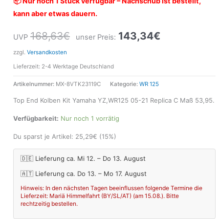
📦 Nur noch 1 Stück verfügbar – Nachschub ist bestellt,
kann aber etwas dauern.
168,63
€
143,34
€
UVP
unser Preis:
zzgl.
Versandkosten
Lieferzeit:
2-4 Werktage Deutschland
Artikelnummer:
MX-8VTK23119C
Kategorie:
WR 125
Top End Kolben Kit Yamaha YZ,WR125 05-21 Replica C Maß 53,95.
Verfügbarkeit:
Nur noch 1 vorrätig
Du sparst je Artikel:
25,29
€
(15%)
🇩🇪 Lieferung ca. Mi 12. – Do 13. August
🇦🇹 Lieferung ca. Do 13. – Mo 17. August
Hinweis: In den nächsten Tagen beeinflussen folgende Termine die
Lieferzeit: Mariä Himmelfahrt (BY/SL/AT) (am 15.08.). Bitte
rechtzeitig bestellen.