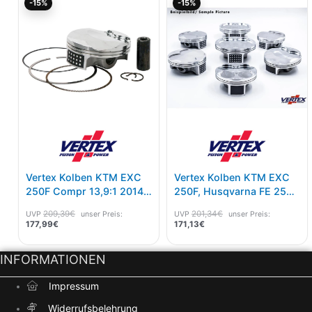
-15%
-15%
Preis
Preis
Preis
Preis
ist:
war:
ist:
war:
177,99€.
209,39€
171,13€.
201,34€
Vertex Kolben KTM EXC
Vertex Kolben KTM EXC
250F Compr 13,9:1 2014-
250F, Husqvarna FE 250
16 A Maß 77,96
17-20 B Maß 77,97
209,39
€
201,34
€
UVP
unser Preis:
UVP
unser Preis:
177,99
€
171,13
€
INFORMATIONEN
Impressum
Widerrufsbelehrung