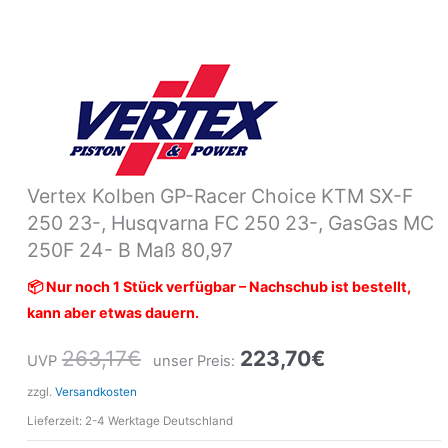
24-
B
Maß
80,97
Menge
Vertex Kolben GP-Racer Choice KTM SX-F
250 23-, Husqvarna FC 250 23-, GasGas MC
250F 24- B Maß 80,97
📦 Nur noch 1 Stück verfügbar – Nachschub ist bestellt,
kann aber etwas dauern.
263,17
€
223,70
€
UVP
unser Preis:
zzgl.
Versandkosten
Lieferzeit:
2-4 Werktage Deutschland