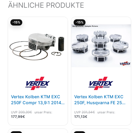
ÄHNLICHE PRODUKTE
Aktueller
Ursprünglicher
Aktueller
Ursprünglicher
-15%
-15%
Preis
Preis
Preis
Preis
ist:
war:
ist:
war:
177,99€.
209,39€
171,13€.
201,34€
Vertex Kolben KTM EXC
Vertex Kolben KTM EXC
250F Compr 13,9:1 2014-
250F, Husqvarna FE 250
16 C Maß 77,98
17-20 C Maß 77,98
209,39
€
201,34
€
UVP
unser Preis:
UVP
unser Preis:
177,99
€
171,13
€
Aktueller
Ursprünglicher
Aktueller
Ursprünglicher