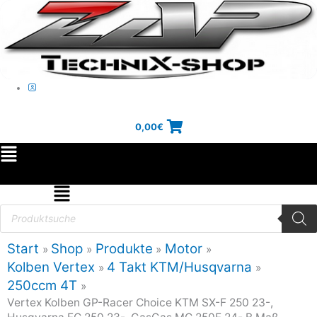
Zum
Inhalt
springen
0,00
€
Main
Menu
Flyout
Products
search
Menu
Start
Shop
Produkte
Motor
Kolben Vertex
4 Takt KTM/Husqvarna
250ccm 4T
Vertex Kolben GP-Racer Choice KTM SX-F 250 23-,