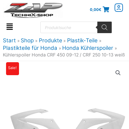
Zum
0,00
€
Inhalt
springen
Products
search
Flyout
Menu
Start
Shop
Produkte
Plastik-Teile
Plastikteile für Honda
Honda Kühlerspoiler
Kühlerspoiler Honda CRF 450 09-12 / CRF 250 10-13 weiß
Kühlerspoiler
Sale!
Ursprünglicher
Aktueller
Honda
Preis
Preis
CRF
450
war:
ist:
09-
47,01€
42,30€.
12
/
CRF
250