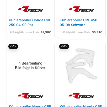
Kühlerspoiler Honda CRF
Kühlerspoiler CRF 450
250 04-09 Rot
05-08 Schwarz
47,01
€
42,30
€
39,90
€
35,91
€
UVP
unser Preis:
UVP
unser Preis:
Ursprünglicher
Aktueller
Ursprünglicher
Akt
-10%
-10%
Preis
Preis
Preis
Pre
war:
ist:
war:
ist:
47,68€
42,91€.
48,64€
43,
Kühlerspoiler Honda CRF
Kühlerspoiler Honda CRF