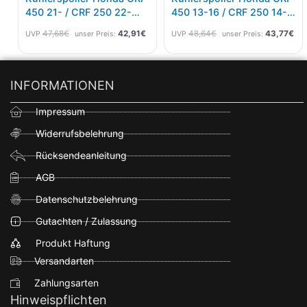
450 21- / CRF 250 22-
450 13-16 / CRF 250 14-
Weiß
17 Weiss
47,68
€
42,91
€
48,64
€
43,77
€
UVP
unser Preis:
UVP
unser Preis:
INFORMATIONEN
Impressum
Widerrufsbelehrung
Rücksendeanleitung
AGB
Datenschutzbelehrung
Gutachten / Zulassung
Produkt Haftung
Versandarten
Zahlungsarten
Hinweispflichten