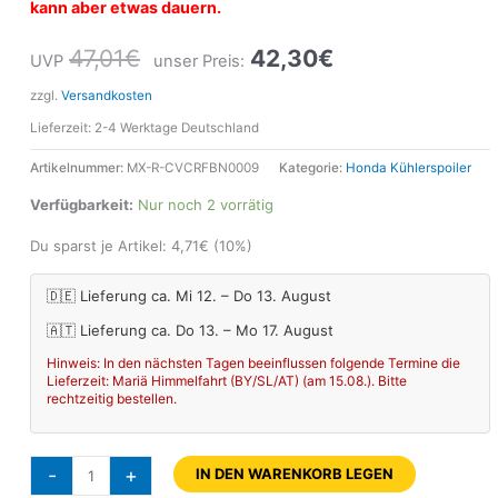
kann aber etwas dauern.
47,01
€
42,30
€
UVP
unser Preis:
zzgl.
Versandkosten
Lieferzeit:
2-4 Werktage Deutschland
Artikelnummer:
MX-R-CVCRFBN0009
Kategorie:
Honda Kühlerspoiler
Verfügbarkeit:
Nur noch 2 vorrätig
Du sparst je Artikel:
4,71
€
(10%)
🇩🇪 Lieferung ca. Mi 12. – Do 13. August
🇦🇹 Lieferung ca. Do 13. – Mo 17. August
Hinweis: In den nächsten Tagen beeinflussen folgende Termine die
Lieferzeit: Mariä Himmelfahrt (BY/SL/AT) (am 15.08.). Bitte
rechtzeitig bestellen.
-
+
IN DEN WARENKORB LEGEN