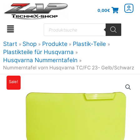
Zum
0,00
€
Inhalt
springen
Products
search
Flyout
Menu
Start
Shop
Produkte
Plastik-Teile
Plastikteile für Husqvarna
Husqvarna Nummerntafeln
Nummerntafel vorn Husqvarna TC/FC 23- Gelb/Schwarz
Sale!
Ursprünglicher
Aktueller
Preis
Preis
war:
ist:
18,61€
16,76€.