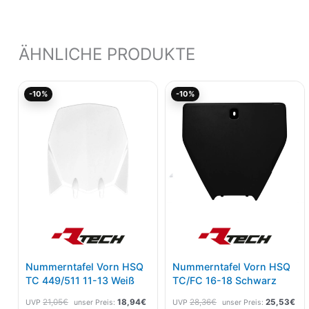
ÄHNLICHE PRODUKTE
Ursprünglicher
Aktueller
Ursprünglicher
Akt
-10%
-10%
Preis
Preis
Preis
Pre
war:
ist:
war:
ist:
21,05€
18,94€.
28,36€
25,
Nummerntafel Vorn HSQ
Nummerntafel Vorn HSQ
TC 449/511 11-13 Weiß
TC/FC 16-18 Schwarz
21,05
€
18,94
€
28,36
€
25,53
€
UVP
unser Preis:
UVP
unser Preis: