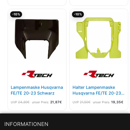
Ursprünglicher
Aktueller
Ursprünglicher
Aktu
-10%
-10%
Preis
Preis
Preis
Pre
war:
ist:
war:
ist:
24,30€
21,87€.
21,50€
19,
Lampenmaske Husqvarna
Halter Lampenmaske
FE/TE 20-23 Schwarz
Husqvarna FE/TE 20-23
OEM Lemon Gelb
24,30
€
21,87
€
21,50
€
19,35
€
UVP
unser Preis:
UVP
unser Preis:
INFORMATIONEN