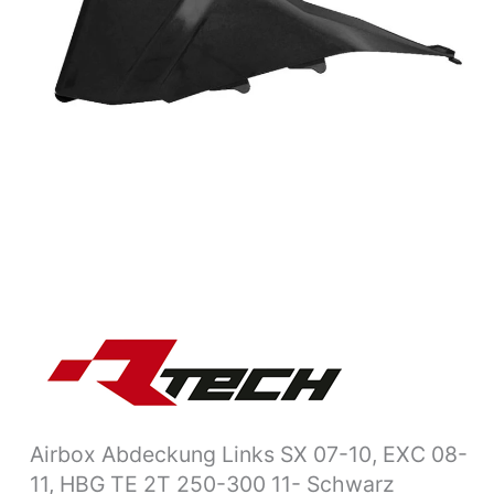
08-
11,
HBG
TE
2T
250-
300
11-
schwarz
Menge
Airbox Abdeckung Links SX 07-10, EXC 08-
11, HBG TE 2T 250-300 11- Schwarz