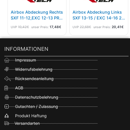
Airbox Abdeckung Rechts
Airbox Abdeckung Links
SXF 11-12,EXC 12-13 PRO
SXF 13-15 / EXC 14-16 2-
LEVER Orange
Farbig Sw/sw
19,42
€
17,48
€
22,68
€
20,41
€
UVP
unser Preis:
UVP
unser Preis:
INFORMATIONEN
Impressum
Widerrufsbelehrung
Rücksendeanleitung
AGB
Datenschutzbelehrung
Gutachten / Zulassung
Produkt Haftung
Versandarten