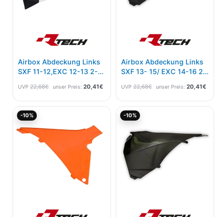
Airbox Abdeckung Links
Airbox Abdeckung Links
SXF 11-12,EXC 12-13 2-
SXF 13- 15/ EXC 14-16 2-
Farbig We/sw
Farbig Wei/sw
22,68
€
20,41
€
22,68
€
20,41
€
UVP
unser Preis:
UVP
unser Preis:
Ursprünglicher
Aktueller
Ursprünglicher
Akt
-10%
-10%
Preis
Preis
Preis
Pre
war:
ist:
war:
ist:
19,42€
17,48€.
22,68€
20,