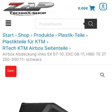
Zum
0,00
€
Inhalt
springen
Products
search
Flyout
Menu
Start
Shop
Produkte
Plastik-Teile
Plastikteile für KTM
RTech KTM Airbox Seitenteile
Airbox Abdeckung links SX 07-10, EXC 08-11, HBG TE 2T
250-300 11- schwarz
Airbox
Sale!
Ursprünglicher
Aktueller
Abdeckung
Preis
Preis
links
SX
war:
ist:
07-
25,91€
23,31€.
10,
EXC