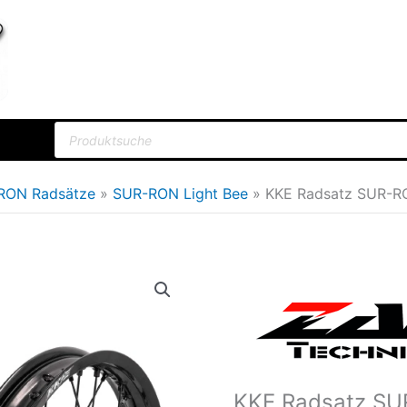
Products
search
RON Radsätze
SUR-RON Light Bee
KKE Radsatz SUR-RO
KKE
Ursprü
Radsatz
Preis
SUR-
war:
RON
Light
690,2
KKE Radsatz SU
Bee