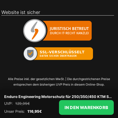
Website ist sicher
Alle Preise inkl. der gesetzlichen MwSt. | Die durchgestrichenen Preise
entsprechen dem bisherigen UVP Preis in diesem Online-Shop.
Enduro Engineering Motorschutz für 250/350/450 KTM SX-F 23-, EXC-F 24-, Husqvarna FC 23- FE 24-, GasGas MC/EC F 24-
UVP:
129,95
€
IN DEN WARENKORB
Unser Preis:
116,95
€