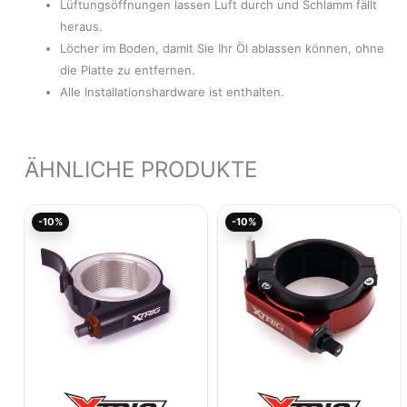
Lüftungsöffnungen lassen Luft durch und Schlamm fällt
heraus.
Löcher im Boden, damit Sie Ihr Öl ablassen können, ohne
die Platte zu entfernen.
Alle Installationshardware ist enthalten.
ÄHNLICHE PRODUKTE
Aktueller
Ursprünglicher
Aktueller
Ursprünglicher
-10%
-10%
Preis
Preis
Preis
Preis
ist:
war:
ist:
war:
156,46€.
173,85€
160,25€.
178,05€