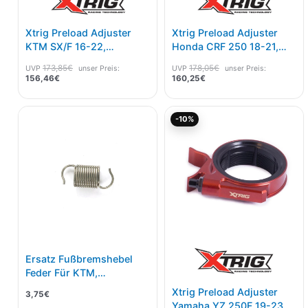
Xtrig Preload Adjuster
Xtrig Preload Adjuster
KTM SX/F 16-22,
Honda CRF 250 18-21,
Husqvarna 16-22,
450 17-20
173,85
€
178,05
€
UVP
unser Preis:
UVP
unser Preis:
GasGas 21-23
156,46
€
160,25
€
Aktueller
Ursprünglicher
-10%
Preis
Preis
ist:
war:
150,69€.
167,43€
Ersatz Fußbremshebel
Feder Für KTM,
Husqvarna 16-23
Xtrig Preload Adjuster
3,75
€
Yamaha YZ 250F 19-23,