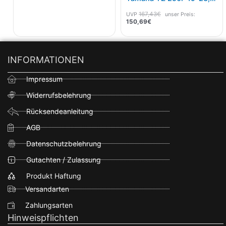
450F 2018-22
167,43
€
UVP
unser Preis:
150,69
€
INFORMATIONEN
Impressum
Widerrufsbelehrung
Rücksendeanleitung
AGB
Datenschutzbelehrung
Gutachten / Zulassung
Produkt Haftung
Versandarten
Zahlungsarten
Hinweispflichten