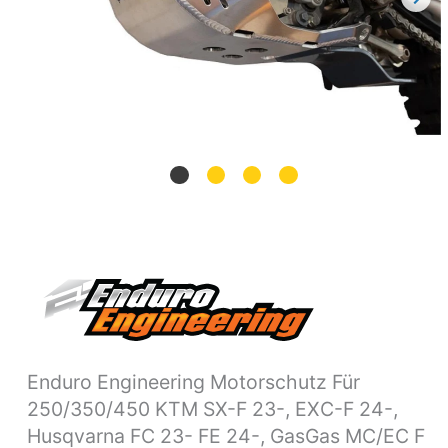
EXC-
F
24-,
Husqvarna
FC
23-
FE
24-,
GasGas
MC/EC
F
24-
Menge
Enduro Engineering Motorschutz Für
250/350/450 KTM SX-F 23-, EXC-F 24-,
Husqvarna FC 23- FE 24-, GasGas MC/EC F