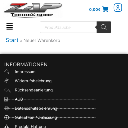
Zum
0,00
€
Inhalt
springen
Products
search
Flyout
Menu
Start
Neuer Warenkorb
INFORMATIONEN
Impressum
Widerrufsbelehrung
Rücksendeanleitung
AGB
Datenschutzbelehrung
Gutachten / Zulassung
Produkt Haftung