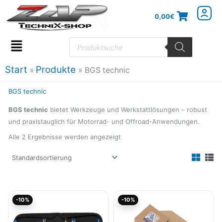
Zum
0,00
€
Inhalt
springen
Products
search
Flyout
Menu
Start
Produkte
BGS technic
BGS technic
BGS technic
bietet Werkzeuge und Werkstattlösungen – robust
und praxistauglich für Motorrad- und Offroad-Anwendungen.
Alle 2 Ergebnisse werden angezeigt
Ursprünglicher
Aktueller
Ursprünglicher
Aktueller
-10%
-10%
Preis
Preis
Preis
Preis
war:
ist:
war:
ist:
28,50€
25,66€.
89,50€
80,55€.