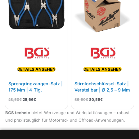
DETAILS ANSEHEN
DETAILS ANSEHEN
Sprengringzangen-Satz |
Stirnlochschlüssel-Satz |
175 Mm | 4-Tlg.
Verstellbar | Ø 2,5 – 9 Mm
28,50
€
25,66
€
89,50
€
80,55
€
BGS technic
bietet Werkzeuge und Werkstattlösungen – robust
und praxistauglich für Motorrad- und Offroad-Anwendungen.