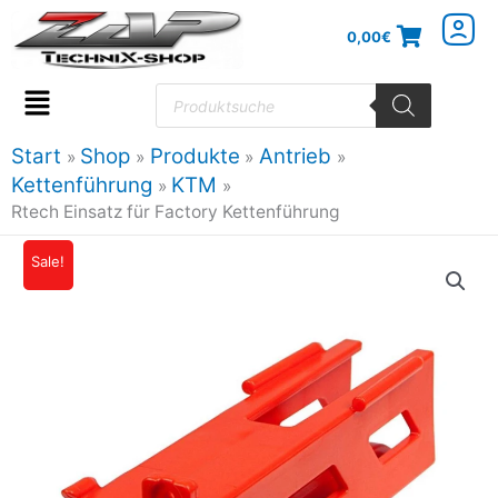
Zum
0,00
€
Inhalt
springen
Products
search
Flyout
Menu
Start
Shop
Produkte
Antrieb
Kettenführung
KTM
Rtech Einsatz für Factory Kettenführung
Sale!
Ursprünglicher
Aktueller
Preis
Preis
war:
ist:
11,94€
10,75€.