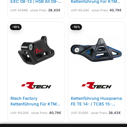
EXC 08-13 / HSB All 09-
Kettenführung Für KTM
11 Schwarz Neutral
SX/F 11-, EXC 12-,
31,58
€
28,43
€
45,33
€
40,79
€
UVP
unser Preis:
UVP
unser Preis:
Husqvarna TE/FE/TC/FC
14- Weiß
Ursprünglicher
Aktueller
Ursprünglicher
Akt
-10%
-10%
Preis
Preis
Preis
Pre
war:
ist:
war:
ist:
45,33€
40,79€.
31,58€
28,
Rtech Factory
Kettenführung Husqvarna
Kettenführung Für KTM
FE TE 14- / TC85 15-
SX/F 11-, EXC 12-,
Schwarz Blau
45,33
€
40,79
€
31,58
€
28,43
€
UVP
unser Preis:
UVP
unser Preis:
Husqvarna TE/FE/TC/FC
14- Schwarz