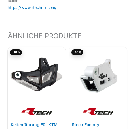
Italien
https://www.rtechmx.com/
ÄHNLICHE PRODUKTE
Ursprünglicher
Aktueller
Ursprünglicher
Akt
-10%
-10%
Preis
Preis
Preis
Pre
war:
ist:
war:
ist:
31,58€
28,43€.
45,33€
40,
Kettenführung Für KTM
Rtech Factory