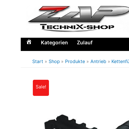
Zum
Inhalt
springen
Kategorien
Zulauf
Home
Start
Shop
Produkte
Antrieb
Kettenf
Sale!