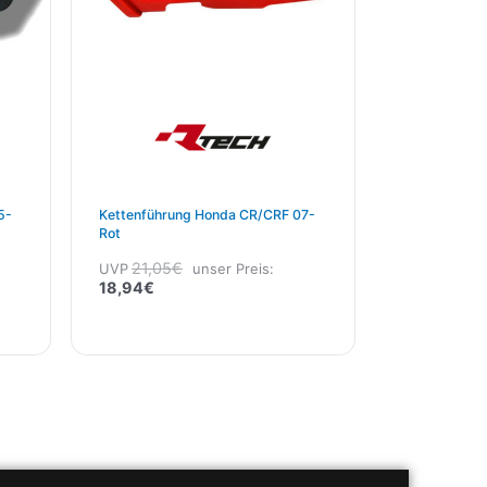
5-
Kettenführung Honda CR/CRF 07-
Rot
21,05
€
UVP
unser Preis:
18,94
€