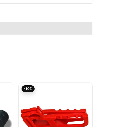
Aktueller
Ursprünglicher
-10%
Preis
Preis
ist:
war:
18,94€.
21,05€