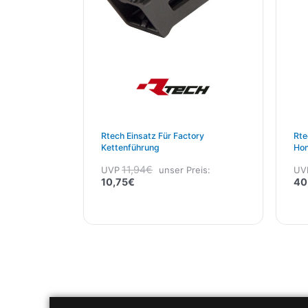
Rtech Einsatz Für Factory
Rte
Kettenführung
Hon
11,94
€
UVP
unser Preis:
UV
10,75
€
40