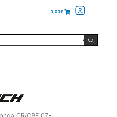
0,00
€
glicher
Aktueller
Preis
ist:
18,94€.
Honda CR/CRF 07-