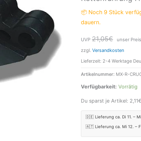
📦 Noch 9 Stück verfü
dauern.
21,05
€
UVP
unser Preis
zzgl.
Versandkosten
Lieferzeit:
2-4 Werktage Deu
Artikelnummer:
MX-R-CRU
Verfügbarkeit:
Vorrätig
Du sparst je Artikel:
2,11
🇩🇪 Lieferung ca. Di 11. – M
🇦🇹 Lieferung ca. Mi 12. – 