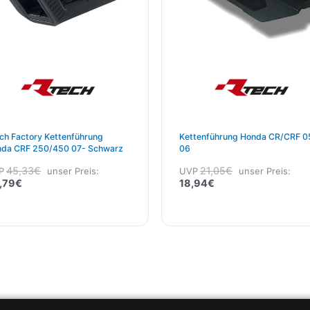
ch Factory Kettenführung
Kettenführung Honda CR/CRF 0
da CRF 250/450 07- Schwarz
06
45,33
€
21,05
€
P
unser Preis:
UVP
unser Preis:
,79
€
18,94
€