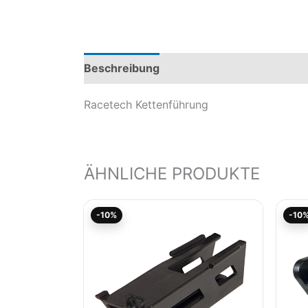
Beschreibung
Produktsicherheit
Mod
Racetech Kettenführung
ÄHNLICHE PRODUKTE
Aktueller
Ursprünglicher
-10%
-10
Preis
Preis
ist:
war:
10,75€.
11,94€