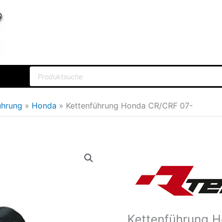
Products
search
ührung
Honda
Kettenführung Honda CR/CRF 07-
Kettenführung
Ursprün
Honda
Preis
CR/CRF
war:
07-
Menge
21,05€
Kettenführung 