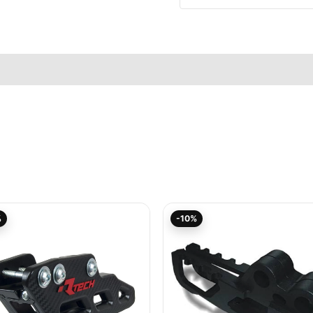
elle
Aktueller
Ursprünglicher
Aktueller
Ursprünglicher
%
-10%
Preis
Preis
Preis
Preis
ist:
war:
ist:
war:
40,79€.
45,33€
18,94€.
21,05€