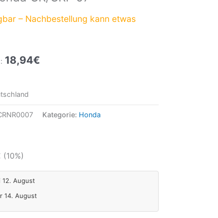
gbar – Nachbestellung kann etwas
18,94
€
:
tschland
CRNR0007
Kategorie:
Honda
€
(10%)
i 12. August
Fr 14. August