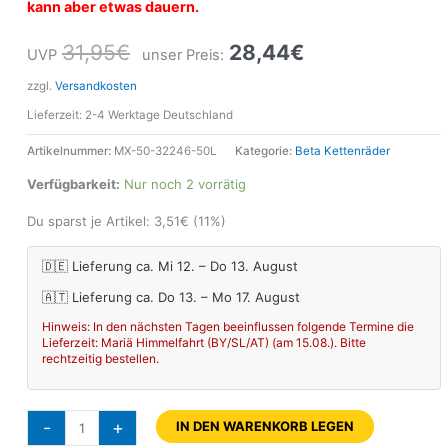
kann aber etwas dauern.
31,95
€
28,44
€
UVP
unser Preis:
zzgl.
Versandkosten
Lieferzeit:
2-4 Werktage Deutschland
Artikelnummer:
MX-50-32246-50L
Kategorie:
Beta Kettenräder
Verfügbarkeit:
Nur noch 2 vorrätig
Du sparst je Artikel:
3,51
€
(11%)
🇩🇪 Lieferung ca. Mi 12. – Do 13. August
🇦🇹 Lieferung ca. Do 13. – Mo 17. August
Hinweis: In den nächsten Tagen beeinflussen folgende Termine die
Lieferzeit: Mariä Himmelfahrt (BY/SL/AT) (am 15.08.). Bitte
rechtzeitig bestellen.
-
+
IN DEN WARENKORB LEGEN