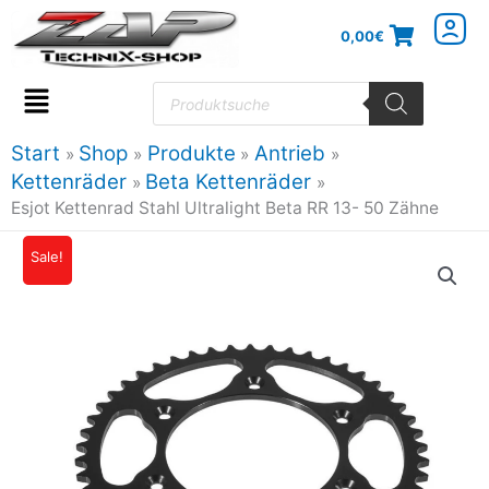
Zum
0,00
€
Inhalt
springen
Products
search
Flyout
Menu
Start
Shop
Produkte
Antrieb
Kettenräder
Beta Kettenräder
Esjot Kettenrad Stahl Ultralight Beta RR 13- 50 Zähne
Esjot
Sale!
Ursprünglicher
Aktueller
Kettenrad
Preis
Preis
Stahl
Ultralight
war:
ist:
Beta
31,95€
28,44€.
RR
13-
50
Zähne