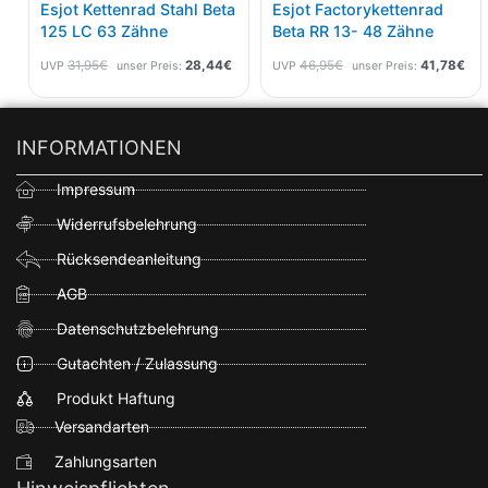
Esjot Kettenrad Stahl Beta
Esjot Factorykettenrad
125 LC 63 Zähne
Beta RR 13- 48 Zähne
31,95
€
28,44
€
46,95
€
41,78
€
UVP
unser Preis:
UVP
unser Preis:
INFORMATIONEN
Impressum
Widerrufsbelehrung
Rücksendeanleitung
AGB
Datenschutzbelehrung
Gutachten / Zulassung
Produkt Haftung
Versandarten
Zahlungsarten