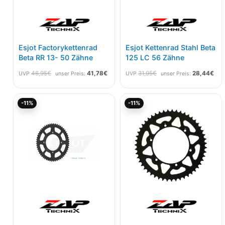
Esjot Factorykettenrad
Esjot Kettenrad Stahl Beta
Beta RR 13- 50 Zähne
125 LC 56 Zähne
46,95
€
41,78
€
31,95
€
28,44
€
UVP
unser Preis:
UVP
unser Preis:
Ursprünglicher
Aktueller
Ursprünglicher
Akt
-11%
-11%
Preis
Preis
Preis
Pre
war:
ist:
war:
ist:
31,95€
28,44€.
46,95€
41,