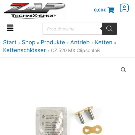
Zum
0,00
€
Inhalt
springen
Products
search
Flyout
Menu
Start
Shop
Produkte
Antrieb
Ketten
Kettenschlösser
CZ 520 MX Clipschloß
CZ
520
MX
Clipschloß
Menge