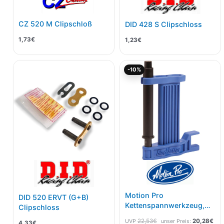
CZ 520 M Clipschloß
DID 428 S Clipschloss
1,73
€
1,23
€
Ursprünglicher
Akt
-10%
Preis
Pre
war:
ist:
22,53€
20,
Motion Pro
DID 520 ERVT (G+B)
Kettenspannwerkzeug,
Clipschloss
Durchhang / Slack Setter
22,53
€
20,28
€
UVP
unser Preis:
4,33
€