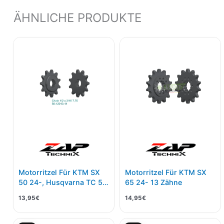
ÄHNLICHE PRODUKTE
Motorritzel Für KTM SX
Motorritzel Für KTM SX
50 24-, Husqvarna TC 50
65 24- 13 Zähne
24- 10 Zähne
13,95
€
14,95
€
Ursprünglicher
Aktueller
Ursprünglicher
Aktu