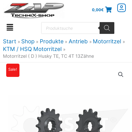
Zum
0,00
€
Inhalt
springen
Products
search
Flyout
Menu
Start
Shop
Produkte
Antrieb
Motorritzel
KTM / HSQ Motorritzel
Motorritzel ( D ) Husky TE, TC 4T 13Zähne
Motorritzel
Sale!
Ursprünglicher
Aktueller
(
Preis
Preis
D
)
war:
ist:
Husky
11,90€
10,59€.
TE,
TC
4T
13Zähne