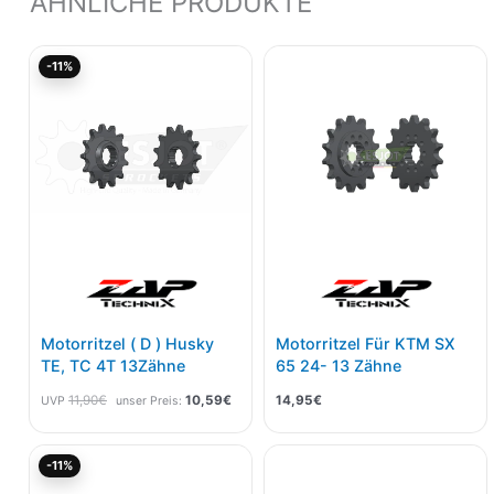
ÄHNLICHE PRODUKTE
Ursprünglicher
Aktueller
-11%
Preis
Preis
war:
ist:
11,90€
10,59€.
Motorritzel ( D ) Husky
Motorritzel Für KTM SX
TE, TC 4T 13Zähne
65 24- 13 Zähne
11,90
€
10,59
€
14,95
€
UVP
unser Preis:
Ursprünglicher
Aktueller
-11%
Preis
Preis
war:
ist: