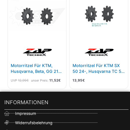
12,95€
11,52€.
Motorritzel Für KTM,
Motorritzel Für KTM SX
Husqvarna, Beta, GG 21-
50 24-, Husqvarna TC 50
15 Zähne
24- 10 Zähne
12,95
€
11,52
€
13,95
€
UVP
unser Preis:
INFORMATIONEN
Impressum
Widerrufsbelehrung