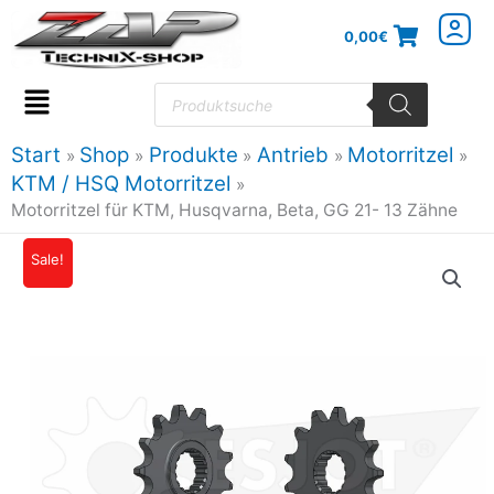
Zum
0,00
€
Inhalt
springen
Products
search
Flyout
Menu
Start
Shop
Produkte
Antrieb
Motorritzel
KTM / HSQ Motorritzel
Motorritzel für KTM, Husqvarna, Beta, GG 21- 13 Zähne
Motorritzel
Sale!
Ursprünglicher
Aktueller
für
Preis
Preis
KTM,
Husqvarna,
war:
ist:
Beta,
12,95€
11,52€.
GG
21-
13
Zähne