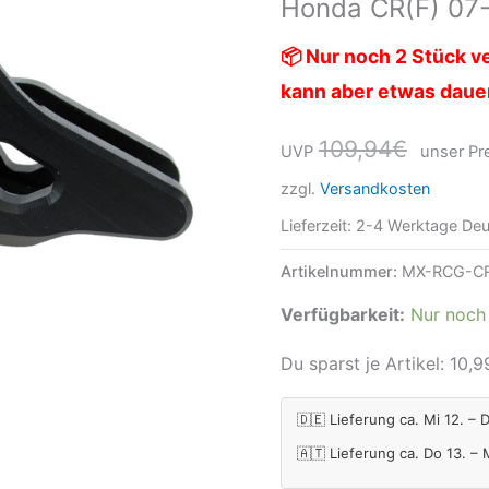
Honda CR(F) 07-
1
Honda
📦 Nur noch 2 Stück ve
CR(F)
kann aber etwas daue
07-,
CRF(X)
109,94
€
UVP
unser Pre
08-
zzgl.
Versandkosten
Schwarz
Lieferzeit:
2-4 Werktage Deu
Menge
Artikelnummer:
MX-RCG-C
Verfügbarkeit:
Nur noch 
Du sparst je Artikel:
10,9
🇩🇪 Lieferung ca. Mi 12. – 
🇦🇹 Lieferung ca. Do 13. –