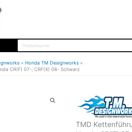
Products
search
ignworks
Honda TM Designworks
onda CR(F) 07-, CRF(X) 08- Schwarz
TMD
Ursprü
Kettenführung
Preis
MX
war:
Factory
TMD Kettenführu
Edition
109,9