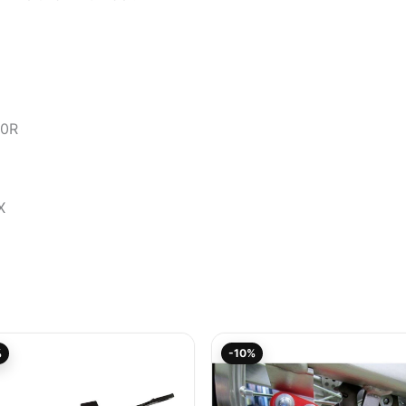
50R
X
Aktueller
Ursprünglicher
Aktueller
Ursprüngliche
%
-10%
Preis
Preis
Preis
Preis
ist:
war:
ist:
war:
62,95€.
69,95€
98,95€.
109,94€