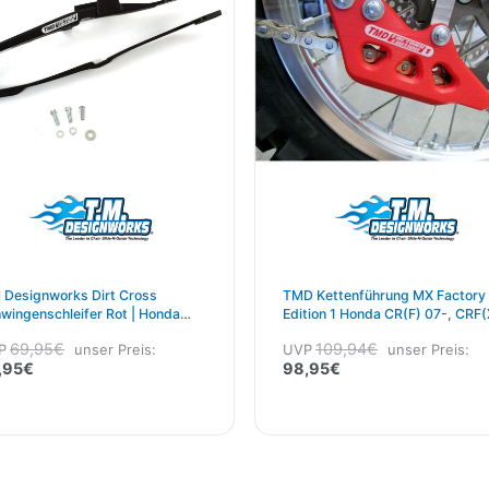
 Designworks Dirt Cross
TMD Kettenführung MX Factory
wingenschleifer Rot | Honda
Edition 1 Honda CR(F) 07-, CRF(
 250/450 2019–2021 Schwarz
08- Rot
69,95
€
109,94
€
P
unser Preis:
UVP
unser Preis:
,95
€
98,95
€