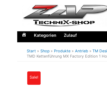
Zum
Inhalt
springen
Kategorien
Zulauf
Home
Start
Shop
Produkte
Antrieb
TM Des
TMD Kettenführung MX Factory Edition 1 H
Sale!