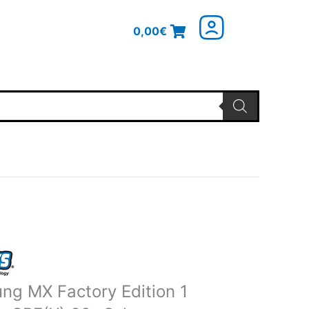
0,00
€
nglicher
Aktueller
Preis
ist:
ng MX Factory Edition 1
4€
98,95€.