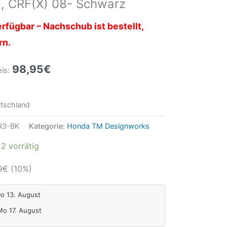
, CRF(X) 08- Schwarz
rfügbar – Nachschub ist bestellt,
rn.
98,95
€
is:
tschland
R3-BK
Kategorie:
Honda TM Designworks
2 vorrätig
9
€
(10%)
Do 13. August
 Mo 17. August