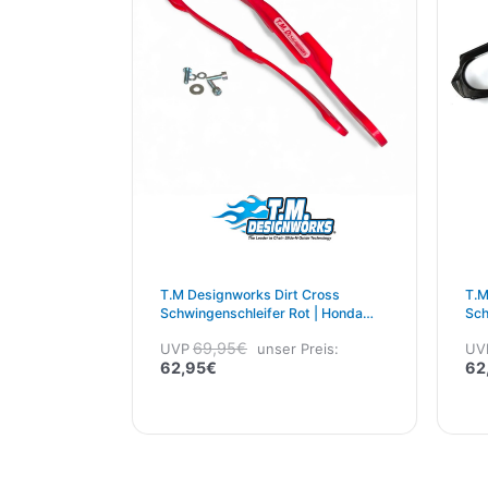
T.M Designworks Dirt Cross
T.M
Schwingenschleifer Rot | Honda
Sch
CRF 250/450 2019–2021 Rot
CRF
69,95
€
UVP
unser Preis:
UV
62,95
€
62