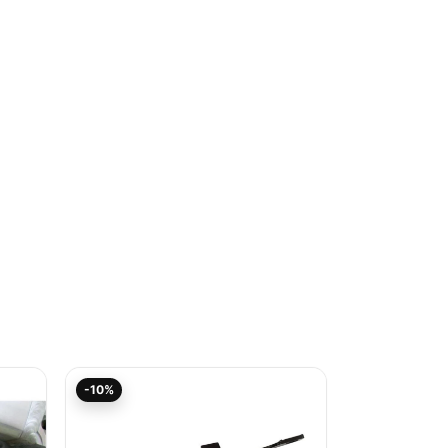
r
Aktueller
Ursprünglicher
-10%
Preis
Preis
ist:
war:
62,95€.
69,95€