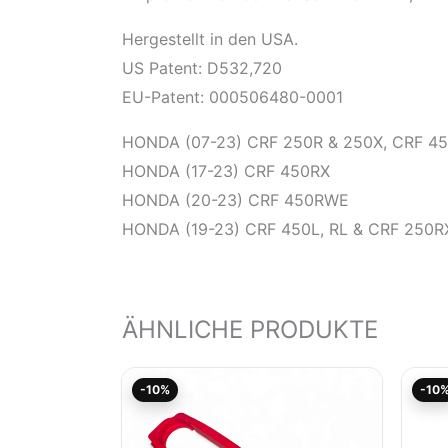
Hergestellt in den USA.
US Patent: D532,720
EU-Patent: 000506480-0001
HONDA (07-23) CRF 250R & 250X, CRF 4
HONDA (17-23) CRF 450RX
HONDA (20-23) CRF 450RWE
HONDA (19-23) CRF 450L, RL & CRF 250R
ÄHNLICHE PRODUKTE
Aktueller
Ursprünglicher
-10%
-10
Preis
Preis
ist:
war:
62,95€.
69,95€