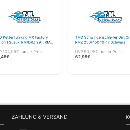
 Kettenführung MX Factory
TMD Schwingenschleifer Dirt C
tion 1 Suzuki RM/DRZ 99-, RMZ
RMZ 250/450 10-17 Schwarz
/450 05-17 Gelb
104,95
€
69,95
€
P
unser Preis:
UVP
unser Preis:
,45
€
62,95
€
ZAHLUNG & VERSAND
K