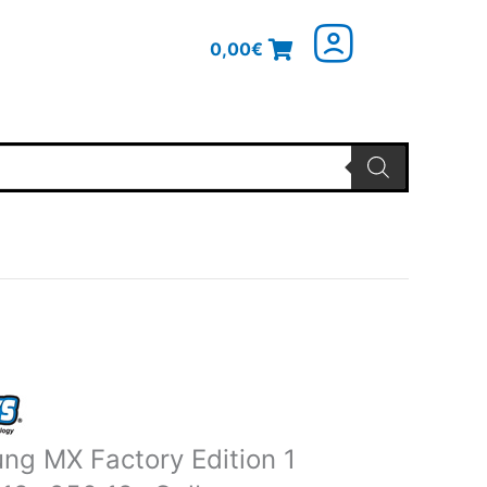
0,00
€
nglicher
Aktueller
Preis
ist:
ng MX Factory Edition 1
5€
94,45€.