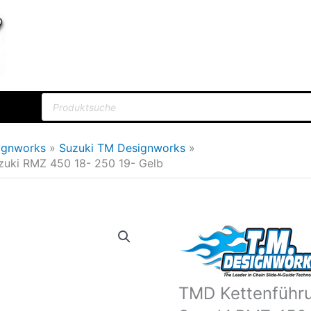
Products
search
ignworks
Suzuki TM Designworks
zuki RMZ 450 18- 250 19- Gelb
Ursprü
Preis
war:
TMD Kettenführu
104,9