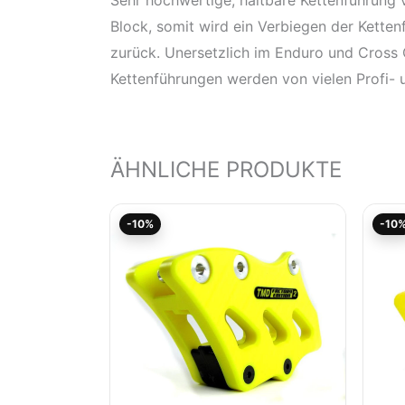
Block, somit wird ein Verbiegen der Ketten
zurück. Unersetzlich im Enduro und Cross
Kettenführungen werden von vielen Profi- 
ÄHNLICHE PRODUKTE
Aktueller
Ursprünglicher
-10%
-10
Preis
Preis
ist:
war:
103,46€.
114,95€