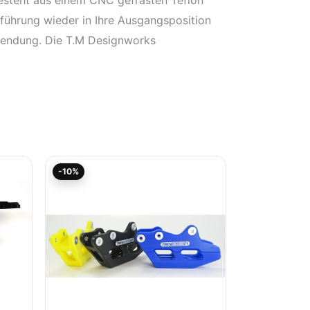
nführung wieder in Ihre Ausgangsposition
rwendung. Die T.M Designworks
Aktueller
Ursprünglicher
-10%
Preis
Preis
ist:
war:
77,36€.
85,95€