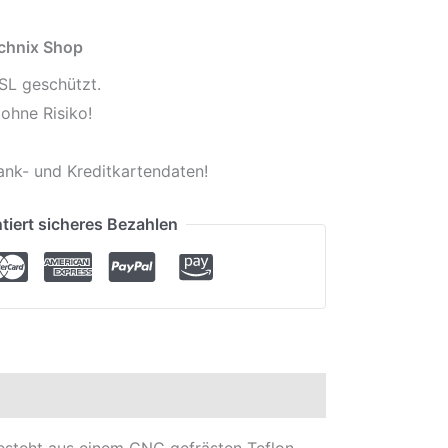
echnix Shop
SL geschützt.
ohne Risiko!
ank- und Kreditkartendaten!
tiert sicheres Bezahlen
esteht aus einem CNC gefrästen Teflon