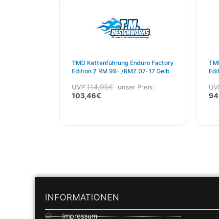
TMD Kettenführung Enduro Factory
TMD
Edition 2 RM 99- /RMZ 07-17 Gelb
Edi
250
114,95
€
UVP
unser Preis:
UV
103,46
€
94
INFORMATIONEN
Impressum