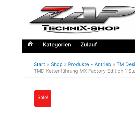
Zum
Inhalt
springen
Kategorien
Zulauf
Home
Start
Shop
Produkte
Antrieb
TM Des
TMD Kettenführung MX Factory Edition 1 Su
Sale!