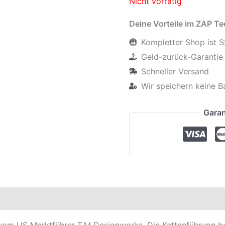
Nicht vorrätig
Deine Vorteile im ZAP T
Kompletter Shop ist S
Geld-zurück-Garantie 
Schneller Versand
Wir speichern keine B
Garan
elle
 vom US Marktführer T.M Designworks. Die Kettenführung b