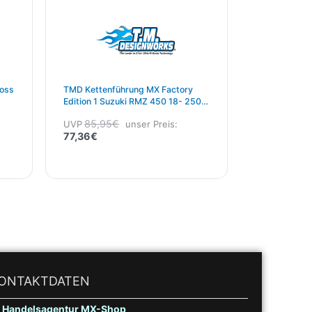
ross
TMD Kettenführung MX Factory
Edition 1 Suzuki RMZ 450 18- 250
19- Schwarz
85,95
€
UVP
unser Preis:
77,36
€
ONTAKTDATEN
Handelsagentur MX-Shop