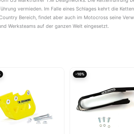
führung vermieden. Im Falle eines Schlages kehrt die Kette
 Country Bereich, findet aber auch im Motocross seine Ve
und Werksteams auf der ganzen Welt eingesetzt.
Aktueller
Ursprünglicher
Aktueller
Ursprünglicher
%
-10%
Preis
Preis
Preis
Preis
ist:
war:
ist:
war:
94,45€.
104,95€
62,95€.
69,95€