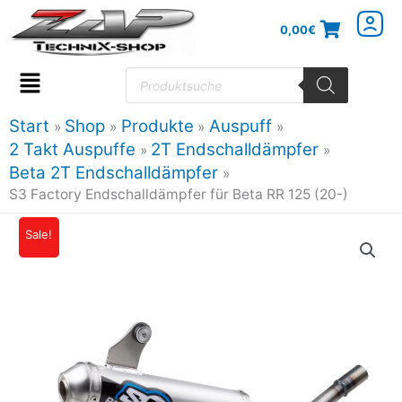
Zum
0,00
€
Inhalt
springen
Products
search
Flyout
Menu
Start
Shop
Produkte
Auspuff
2 Takt Auspuffe
2T Endschalldämpfer
Beta 2T Endschalldämpfer
S3 Factory Endschalldämpfer für Beta RR 125 (20-)
Sale!
Ursprünglicher
Aktueller
Preis
Preis
war:
ist:
189,21€
170,29€.