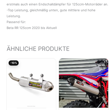
erstmals auch einen Endschalldämpfer für 125ccm-Motorräder an.
-Top Leistung, gleichmäßig unten, gute mittlere und hohe
Leistung.
Passend für:
Beta RR 125ccm 2020 bis Aktuell
ÄHNLICHE PRODUKTE
Aktueller
Ursprünglicher
-10%
Preis
Preis
ist:
war:
179,96€.
199,96€