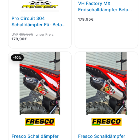
VH Factory MX
Endschalldämpfer Beta
RR 250/300 20-
Pro Circuit 304
179,95
€
Schalldämpfer Für Beta
RR 250/300 20-, RX
199,96
€
UVP
unser Preis:
250/300 23-
179,96
€
Aktueller
Ursprünglicher
-10%
Preis
Preis
ist:
war:
161,96€.
179,95€
Fresco Schalldämpfer
Fresco Schalldämpfer