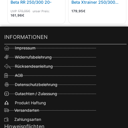
Beta RR 250/300 20-
Beta Xtrainer 250/300
23-
179,95
€
179,95
€
UVP
unser Preis:
161,96
€
INFORMATIONEN
Impressum
Widerrufsbelehrung
Rücksendeanleitung
AGB
Datenschutzbelehrung
Gutachten / Zulassung
Produkt Haftung
Versandarten
Zahlungsarten
Hinweispflichten