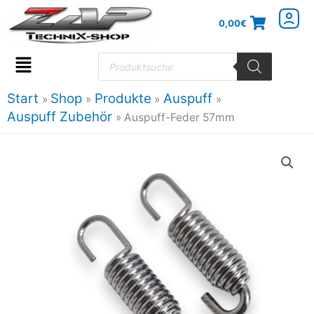
Zum
0,00
€
Inhalt
springen
Products
search
Flyout
Menu
Start
Shop
Produkte
Auspuff
Auspuff Zubehör
Auspuff-Feder 57mm
Auspuff-
Feder
57mm
Menge