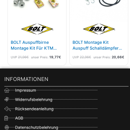
BOLT Auspuffbirne
BOLT Montage Kit
Montage Kit Für KTM
Auspuff Schalldämpfer
Husqvarna Husaberg
YAMAHA YZ 250 01-
21,96
€
19,77
€
22,96
€
20,66
€
UVP
unser Preis:
UVP
unser Preis:
Beta
INFORMATIONEN
Impressum
Widerrufsbelehrung
Rücksendeanleitung
AGB
Datenschutzbelehrung