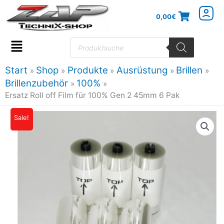
Zum
0,00
€
Inhalt
springen
Products
search
Flyout
Menu
Start
Shop
Produkte
Ausrüstung
Brillen
Brillenzubehör
100%
Ersatz Roll off Film für 100% Gen 2 45mm 6 Pak
Ersatz
Sale!
Ursprünglicher
Aktueller
Roll
Preis
Preis
off
Film
war:
ist:
für
16,95€
15,26€.
100%
Gen
2
45mm