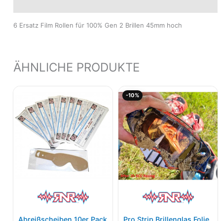
Produktsicherheit
6 Ersatz Film Rollen für 100% Gen 2 Brillen 45mm hoch
ÄHNLICHE PRODUKTE
Ursprünglicher
Aktu
-10%
Preis
Pre
war:
ist:
15,95€
14,
Abreißscheiben 10er Pack
Pro Strip Brillenglas Folie