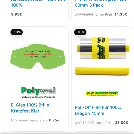
100%
60mm 3 Pack
3,95
€
15,95
€
14,35
€
UVP
unser Preis:
Ursprünglicher
Aktueller
Ursprünglicher
Akt
-10%
-10%
Preis
Preis
Preis
Pre
war:
ist:
war:
ist:
7,50€
6,75€.
32,00€
28,
E-Glas 100% Brille
Roll-Off Film Für 100%
Kratzfest Klar
Dragon 45mm
7,50
€
6,75
€
UVP
unser Preis:
32,00
€
28,80
€
UVP
unser Preis: