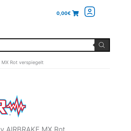
0,00
€
 MX Rot verspiegelt
glicher
Aktueller
Preis
ist:
22,46€.
ey AIRBRAKE MX Rot