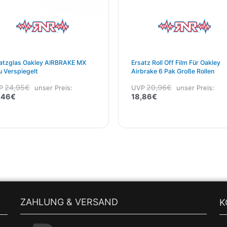
atzglas Oakley AIRBRAKE MX
Ersatz Roll Off Film Für Oakley
u Verspiegelt
Airbrake 6 Pak Große Rollen
24,95
€
20,96
€
P
unser Preis:
UVP
unser Preis:
,46
€
18,86
€
ZAHLUNG & VERSAND
K