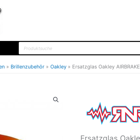
Products
search
len
Brillenzubehör
Oakley
Ersatzglas Oakley AIRBRAKE
Ursprün
Preis
war:
24,95€
Ersatzglas Oakl