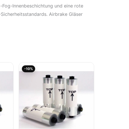
i-Fog-Innenbeschichtung und eine rote
-Sicherheitsstandards. Airbrake Gläser
Aktueller
Ursprünglicher
-10%
Preis
Preis
ist:
war:
17,95€.
19,94€