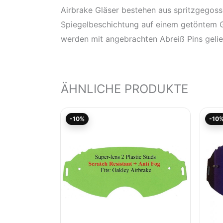
Airbrake Gläser bestehen aus spritzgegoss
Spiegelbeschichtung auf einem getöntem Gla
werden mit angebrachten Abreiß Pins gelie
ÄHNLICHE PRODUKTE
Ursprünglicher
Aktueller
-10%
-10
Preis
Preis
war:
ist:
9,90€
8,91€.