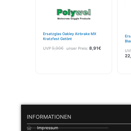
Ersatzglas Oakley Airbrake MX
Ers
Kratzfest Getönt
Bla
9,90
€
8,91
€
UVP
unser Preis:
UV
22
INFORMATIONEN
Impressum