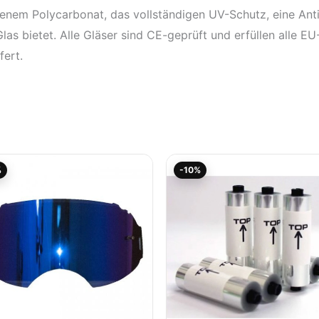
enem Polycarbonat, das vollständigen UV-Schutz, eine Ant
s bietet. Alle Gläser sind CE-geprüft und erfüllen alle EU
fert.
Aktueller
Ursprünglicher
Aktueller
Ursprünglicher
%
-10%
Preis
Preis
Preis
Preis
ist:
war:
ist:
war:
22,46€.
24,95€
18,86€.
20,96€