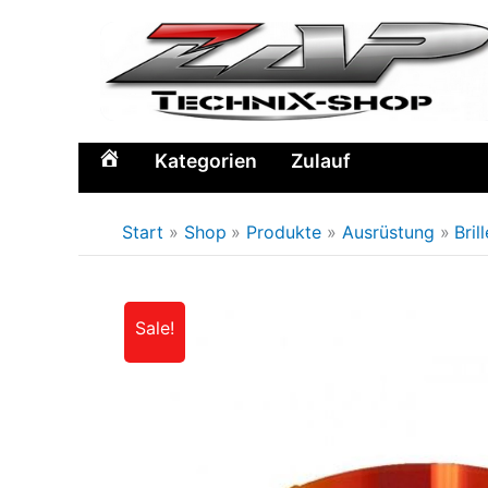
Zum
Inhalt
springen
Kategorien
Zulauf
Home
Start
Shop
Produkte
Ausrüstung
Bril
Sale!