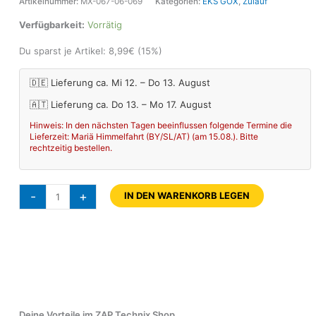
Artikelnummer:
MX-067-06-069
Kategorien:
EKS GOX
,
Zulauf
Verfügbarkeit:
Vorrätig
Du sparst je Artikel:
8,99
€
(15%)
🇩🇪 Lieferung ca. Mi 12. – Do 13. August
🇦🇹 Lieferung ca. Do 13. – Mo 17. August
Hinweis: In den nächsten Tagen beeinflussen folgende Termine die
Lieferzeit: Mariä Himmelfahrt (BY/SL/AT) (am 15.08.). Bitte
rechtzeitig bestellen.
-
+
IN DEN WARENKORB LEGEN
Deine Vorteile im ZAP Technix Shop