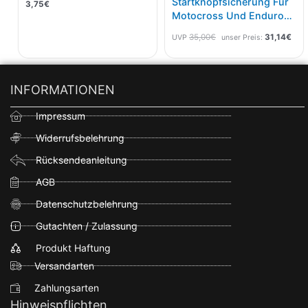
Startknopfsicherung Für
3,75
€
Motocross Und Enduro
Maschinen Rot
35,00
€
31,14
€
UVP
unser Preis:
INFORMATIONEN
Impressum
Widerrufsbelehrung
Rücksendeanleitung
AGB
Datenschutzbelehrung
Gutachten / Zulassung
Produkt Haftung
Versandarten
Zahlungsarten
Hinweispflichten