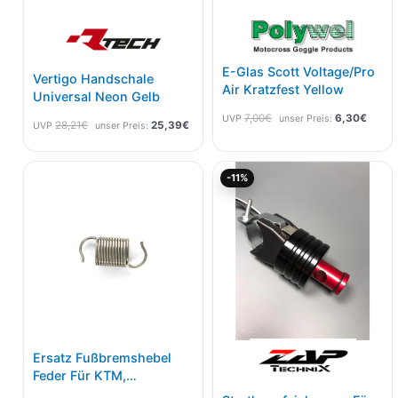
E-Glas Scott Voltage/Pro
Vertigo Handschale
Air Kratzfest Yellow
Universal Neon Gelb
7,00
€
6,30
€
UVP
unser Preis:
28,21
€
25,39
€
UVP
unser Preis:
Ursprünglicher
Aktu
-11%
Preis
Prei
war:
ist:
35,00€
31,1
Ersatz Fußbremshebel
Feder Für KTM,
Husqvarna 16-23