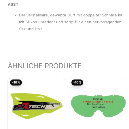
ASST.
Der verstellbare, gewebte Gurt mit doppelter Schnalle ist
mit Silikon unterlegt und sorgt für einen hervorragenden
Sitz und Halt.
ÄHNLICHE PRODUKTE
Ursprünglicher
Aktueller
Ursprünglicher
Aktuel
-10%
-10%
Preis
Preis
Preis
Preis
war:
ist:
war:
ist:
28,21€
25,39€.
7,00€
6,30€